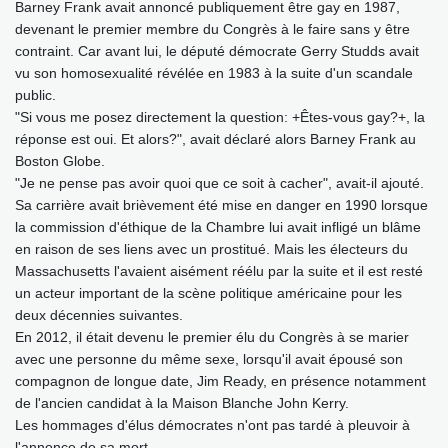
Barney Frank avait annoncé publiquement être gay en 1987,
devenant le premier membre du Congrès à le faire sans y être
contraint. Car avant lui, le député démocrate Gerry Studds avait
vu son homosexualité révélée en 1983 à la suite d'un scandale
public.
"Si vous me posez directement la question: +Êtes-vous gay?+, la
réponse est oui. Et alors?", avait déclaré alors Barney Frank au
Boston Globe.
"Je ne pense pas avoir quoi que ce soit à cacher", avait-il ajouté.
Sa carrière avait brièvement été mise en danger en 1990 lorsque
la commission d'éthique de la Chambre lui avait infligé un blâme
en raison de ses liens avec un prostitué. Mais les électeurs du
Massachusetts l'avaient aisément réélu par la suite et il est resté
un acteur important de la scène politique américaine pour les
deux décennies suivantes.
En 2012, il était devenu le premier élu du Congrès à se marier
avec une personne du même sexe, lorsqu'il avait épousé son
compagnon de longue date, Jim Ready, en présence notamment
de l'ancien candidat à la Maison Blanche John Kerry.
Les hommages d'élus démocrates n'ont pas tardé à pleuvoir à
l'annonce de sa mort.