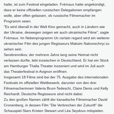
hatte, ist zum Festival eingeladen. Frémaux hatte angekündigt,
dass er keine offiziellen russischen Delegationen empfangen
wolle, aber offen gelassen, ob russische Filmemacher im
Programm seien.
"Es wird überall in der Welt Kino gemacht, auch in Ländern wie
der Ukraine, deswegen zeigen wir auch ukrainische Filme", sagte
Frémaux. Im Nebenprogramm Un certain regard wird ein weiterer
ukrainischer Film des jungen Regisseurs Maksim Nakonechnyi zu
sehen sein.
Serebrennikov, der mehrere Jahre lang seine Heimat nicht
verlassen durfte, lebt inzwischen in Deutschland. Er hat ein Stück
am Hamburger Thalia Theater inszeniert und wird im Juli auch
das Theaterfestival in Avignon eröffnen.
Insgesamt 18 Filme sind bei der 75. Ausgabe des internationalen
Festivals im offiziellen Wettbewerb, darunter von den drei
Filmemacherinnen Valeria Bruni-Tedeschi, Claire Denis und Kelly
Reichardt. Deutsche Regisseure sind nicht dabei.
Zu den großen Namen zählt der kanadische Filmemacher David
Cronenberg, in dessen Film "Die Verbrechen der Zukunft" die
Schauspiel-Stars Kristen Stewart und Léa Seydoux mitspielen.