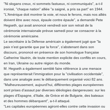
"Ni slogans creux, ni sommets fastueux, ni communiqués", a-t-il
ironisé, "chaque nation" alliée "a saigné, a pris sa part" en 1944.
"L'Amérique doit montrer la voie, et nous le ferons, mais nos alliés
doivent être avec nous, épaule contre épaule", a demandé Pete
Hegseth, qui avait annoncé vendredi soir son retrait de la
cérémonie internaionale prévue samedi pour se consacrer à la
cérémonie américaine.
Le secrétaire à la Défense américain a également jugé que "la
paix n'est garantie que par la force", s'abstenant dans son
discours, prononcé en présence de son homologue française
Catherine Vautrin, de toute mention explicite des conflits en cours,
en Iran, Ukraine ou autre région du monde.
M. Hegseth a également semblé faire référence à une menace
que représenterait l'immigration pour la "civilisation occidentale",
dans une analogie avec le débarquement organisé voici 82 ans.
"Malheureusement, aujourd’hui, différentes plages européennes
sont prises d’assaut par diverses idéologies dangereuses: sur les
plages d’Espagne, d’Italie, de Grèce et de Bulgarie, des bateaux
et des hommes débarquent", a-t-il attaqué.
"Les capitales européennes agiront-elles contre cette invasion ou