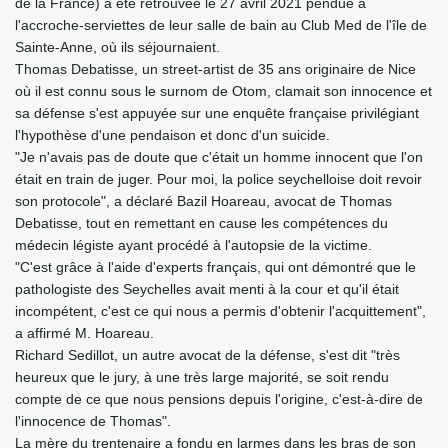
de la France) a été retrouvée le 27 avril 2021 pendue à
l'accroche-serviettes de leur salle de bain au Club Med de l'île de
Sainte-Anne, où ils séjournaient.
Thomas Debatisse, un street-artist de 35 ans originaire de Nice
où il est connu sous le surnom de Otom, clamait son innocence et
sa défense s'est appuyée sur une enquête française privilégiant
l'hypothèse d'une pendaison et donc d'un suicide.
"Je n'avais pas de doute que c'était un homme innocent que l'on
était en train de juger. Pour moi, la police seychelloise doit revoir
son protocole", a déclaré Bazil Hoareau, avocat de Thomas
Debatisse, tout en remettant en cause les compétences du
médecin légiste ayant procédé à l'autopsie de la victime.
"C'est grâce à l'aide d'experts français, qui ont démontré que le
pathologiste des Seychelles avait menti à la cour et qu'il était
incompétent, c'est ce qui nous a permis d'obtenir l'acquittement",
a affirmé M. Hoareau.
Richard Sedillot, un autre avocat de la défense, s'est dit "très
heureux que le jury, à une très large majorité, se soit rendu
compte de ce que nous pensions depuis l'origine, c'est-à-dire de
l'innocence de Thomas".
La mère du trentenaire a fondu en larmes dans les bras de son