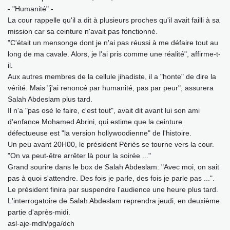
- "Humanité" -
La cour rappelle qu'il a dit à plusieurs proches qu'il avait failli à sa
mission car sa ceinture n'avait pas fonctionné.
"C'était un mensonge dont je n'ai pas réussi à me défaire tout au
long de ma cavale. Alors, je l'ai pris comme une réalité", affirme-t-
il.
Aux autres membres de la cellule jihadiste, il a "honte" de dire la
vérité. Mais "j'ai renoncé par humanité, pas par peur", assurera
Salah Abdeslam plus tard.
Il n'a "pas osé le faire, c'est tout", avait dit avant lui son ami
d'enfance Mohamed Abrini, qui estime que la ceinture
défectueuse est "la version hollywoodienne" de l'histoire.
Un peu avant 20H00, le président Périès se tourne vers la cour.
"On va peut-être arrêter là pour la soirée ..."
Grand sourire dans le box de Salah Abdeslam: "Avec moi, on sait
pas à quoi s'attendre. Des fois je parle, des fois je parle pas ...".
Le président finira par suspendre l'audience une heure plus tard.
L'interrogatoire de Salah Abdeslam reprendra jeudi, en deuxième
partie d'après-midi.
asl-aje-mdh/pga/dch