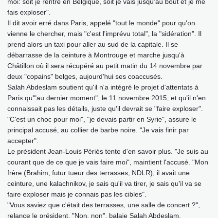
moi: soit je rentre en Belgique, soit je vais jusqu'au bout et je me
fais exploser".
Il dit avoir erré dans Paris, appelé "tout le monde" pour qu'on
vienne le chercher, mais "c'est l'imprévu total", la "sidération". Il
prend alors un taxi pour aller au sud de la capitale. Il se
débarrasse de la ceinture à Montrouge et marche jusqu'à
Châtillon où il sera récupéré au petit matin du 14 novembre par
deux "copains" belges, aujourd'hui ses coaccusés.
Salah Abdeslam soutient qu'il n'a intégré le projet d'attentats à
Paris qu'"au dernier moment", le 11 novembre 2015, et qu'il n'en
connaissait pas les détails, juste qu'il devrait se "faire exploser".
"C'est un choc pour moi", "je devais partir en Syrie", assure le
principal accusé, au collier de barbe noire. "Je vais finir par
accepter".
Le président Jean-Louis Périès tente d'en savoir plus. "Je suis au
courant que de ce que je vais faire moi", maintient l'accusé. "Mon
frère (Brahim, futur tueur des terrasses, NDLR), il avait une
ceinture, une kalachnikov, je sais qu'il va tirer, je sais qu'il va se
faire exploser mais je connais pas les cibles".
"Vous saviez que c'était des terrasses, une salle de concert ?",
relance le président. "Non, non", balaie Salah Abdeslam.