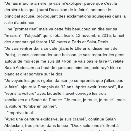
"Je fais marche arrière, je vais m'expliquer parce que c'est la
dernière fois que j'aurai l'occasion de le faire", annonce le
principal accusé, provoquant des exclamations soulagées dans la
salle d'audience.
Il ne "promet rien" mais va cette fois beaucoup en dire sur sa
"mission", "l'objectif" qui lui était fixé le 13 novembre 2015, la nuit
des attentats qui feront 130 morts à Paris et Saint-Denis.
"Je vais rentrer dans ce café (dans le 18e arrondissement de
Paris), je vais commander une boisson, je vais regarder les gens
autour de moi et je me suis dit +Non, je vais pas le faire+", relate
Salah Abdeslam au bout de quelques minutes, polo rayé bleu et
blanc et gilet sombre sur le dos.
"Je voyais les gens rigoler, danser, je comprends que j'allais pas
le faire", ajoute le Français de 32 ans. Après avoir "renoncé", il a
"repris la voiture" avec laquelle il avait convoyé les trois
kamikazes au Stade de France. "Je roule, je roule, je roule", mais
la voiture "tombe en panne".
- "Imprévu total" -
"Avec une ceinture explosive, je suis cramé", continue Salah
Abdeslam, très prolixe dans le box. "Deux solutions s'offrent à