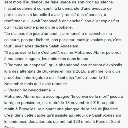
sept mois d'audience, de faire usage de son droit au silence.
Il avait seulement consenti, à la demande d'une avocate de
parties civiles à laquelle il avait "promis" des réponses, à
réaffirmer qu'il avait "renoncé à enclencher" son gilet explosif et
qu'il l'avait caché près d'une poubelle.
"Je n'ai pas été jusqu'au bout, j'ai renoncé à enclencher ma
ceinture, pas par lâcheté, pas par peur, mais je voulais pas, c'est
tout", avait alors déclaré Salah Abdeslam.
"Il a pas osé le faire c'est tout", estime Mohamed Abrini, polo noir
à manches longues, les traits tirés dans le box.
"L'homme au chapeau", qui a abandonné son charriot d'explosifs
lors des attentats de Bruxelles en mars 2016, a affirmé lors d'un
précédent interrogatoire qu'il était déjà "prévu" pour le 13-
Novembre mais qu'il avait renoncé.
- "Version hollywoodienne" -
Mohamed Abrini, qui a accompagné "le convoi de la mort" jusqu'à
la région parisienne, est rentré le 13 novembre 2015 au petit
matin à Bruxelles, rejoignant une planque de la cellule jihadiste.
C'est dans cette cache qu'il assiste au retour de Salah Abdeslam
le lendemain des attentats qui ont fait 130 morts à Paris et Saint-
Denis.