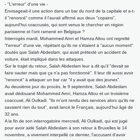
- "L'erreur" d'une vie -
Envisageait-il une action dans un bar du nord de la capitale et a-t-
il "renoncé" comme il l'aurait affirmé aux deux "copains",
aujourd'hui coaccusés, qui sont venus le chercher en région
parisienne et l'ont ramené en Belgique ?
Interrogés mardi, Mohammed Amri et Hamza Attou ont regretté
"l'erreur" d'une vie, répétant qu'ils ne s'étaient à "aucun moment"
doutés que Salah Abdeslam, qui avait prétexté un accident de
voiture, était impliqué dans les attaques.
Sur le trajet du retour, Salah Abdeslam leur a dit qu'il "devait se
faire sauter mais que ça n'a pas fonctionné". Il leur dit aussi avoir
"renoncé" à attaquer un bar car "il y avait que des jeunes".
Au deuxième jour du procès, le 9 septembre, Salah Abdeslam
avait dédouané Mohammed Amri, Hamza Attou et un troisième
coaccusé, Ali Oulkadi. "Ils m'ont rendu des services alors qu'ils ne
savaient rien du tout", avait lancé le Français, aujourd'hui âgé de
32 ans.
A la fin de son interrogatoire mercredi, Ali Oulkadi, qui est jugé
pour avoir aidé Salah Abdeslam à son retour à Bruxelles le 14
novembre, a vivement interpellé ce dernier, l'accusant d'avoir