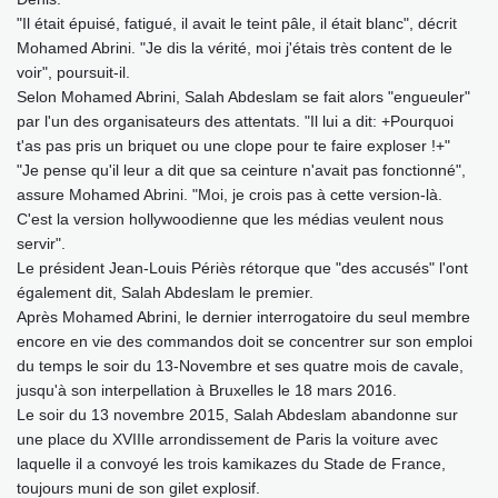
"Il était épuisé, fatigué, il avait le teint pâle, il était blanc", décrit
Mohamed Abrini. "Je dis la vérité, moi j'étais très content de le
voir", poursuit-il.
Selon Mohamed Abrini, Salah Abdeslam se fait alors "engueuler"
par l'un des organisateurs des attentats. "Il lui a dit: +Pourquoi
t'as pas pris un briquet ou une clope pour te faire exploser !+"
"Je pense qu'il leur a dit que sa ceinture n'avait pas fonctionné",
assure Mohamed Abrini. "Moi, je crois pas à cette version-là.
C'est la version hollywoodienne que les médias veulent nous
servir".
Le président Jean-Louis Périès rétorque que "des accusés" l'ont
également dit, Salah Abdeslam le premier.
Après Mohamed Abrini, le dernier interrogatoire du seul membre
encore en vie des commandos doit se concentrer sur son emploi
du temps le soir du 13-Novembre et ses quatre mois de cavale,
jusqu'à son interpellation à Bruxelles le 18 mars 2016.
Le soir du 13 novembre 2015, Salah Abdeslam abandonne sur
une place du XVIIIe arrondissement de Paris la voiture avec
laquelle il a convoyé les trois kamikazes du Stade de France,
toujours muni de son gilet explosif.