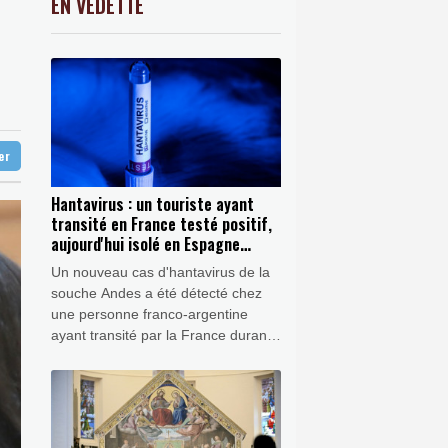
EN VEDETTE
C
-0.41%
1416.23
€
 nouveaux records en Europe
K
0.46%
4322.09
€
ues
0.32%
4325.44
€
por
rd
Disney+
ter
Hantavirus : un touriste ayant
transité en France testé positif,
aujourd'hui isolé en Espagne
(gouvernement français)
Un nouveau cas d'hantavirus de la
souche Andes a été détecté chez
une personne franco-argentine
ayant transité par la France durant
la deuxième quinzaine de juillet, à
l'occasion d'un "voyage touristique",
avant d'être isolée "avec sa famille
en Espagne", a annoncé jeudi le
ministère français de la Santé.