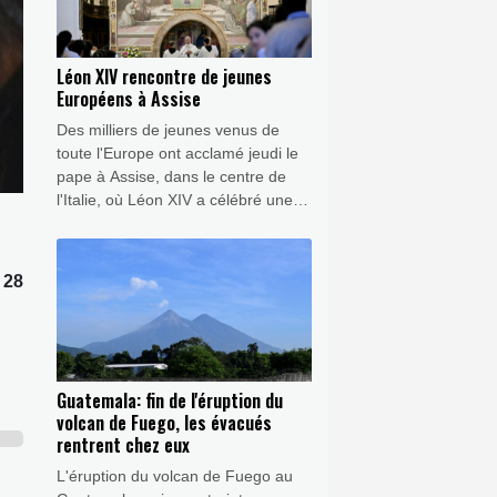
Léon XIV rencontre de jeunes
Européens à Assise
Des milliers de jeunes venus de
toute l'Europe ont acclamé jeudi le
pape à Assise, dans le centre de
l'Italie, où Léon XIV a célébré une
messe dans le cadre des
commémorations du 800e
anniversaire de la mort de saint
 28
François.
Guatemala: fin de l'éruption du
volcan de Fuego, les évacués
rentrent chez eux
L'éruption du volcan de Fuego au