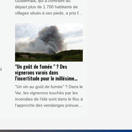
Guatemala, qui a contraint au
départ plus de 1.700 habitants de
villages situés à ses pieds, a pris fin
mercredi et le retour chez eux des
évacués a commencé.
"Un goût de fumée " ? Des
i
vignerons varois dans
l'incertitude pour le millésime
2026
"Un vin au goût de fumée" ? Dans le
Var, les vignerons touchés par les
incendies de l'été sont dans le flou à
l'approche des vendanges prévues
mi-août, craignant de ne pas
pouvoir commercialiser leur
millésime 2026.