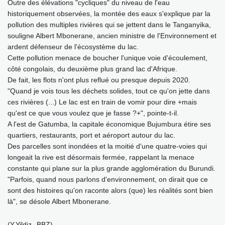
Outre des élévations "cycliques" du niveau de l'eau
historiquement observées, la montée des eaux s'explique par la
pollution des multiples rivières qui se jettent dans le Tanganyika,
souligne Albert Mbonerane, ancien ministre de l'Environnement et
ardent défenseur de l'écosystème du lac.
Cette pollution menace de boucher l'unique voie d'écoulement,
côté congolais, du deuxième plus grand lac d'Afrique.
De fait, les flots n'ont plus reflué ou presque depuis 2020.
"Quand je vois tous les déchets solides, tout ce qu'on jette dans
ces rivières (...) Le lac est en train de vomir pour dire +mais
qu'est ce que vous voulez que je fasse ?+", pointe-t-il.
A l'est de Gatumba, la capitale économique Bujumbura étire ses
quartiers, restaurants, port et aéroport autour du lac.
Des parcelles sont inondées et la moitié d'une quatre-voies qui
longeait la rive est désormais fermée, rappelant la menace
constante qui plane sur la plus grande agglomération du Burundi.
"Parfois, quand nous parlons d'environnement, on dirait que ce
sont des histoires qu'on raconte alors (que) les réalités sont bien
là", se désole Albert Mbonerane.
(Y.Yildiz--BBZ)