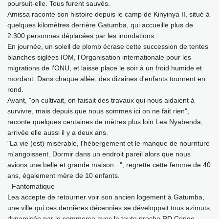
poursuit-elle. Tous furent sauvés.
Amissa raconte son histoire depuis le camp de Kinyinya II, situé à
quelques kilomètres derrière Gatumba, qui accueille plus de
2.300 personnes déplacées par les inondations.
En journée, un soleil de plomb écrase cette succession de tentes
blanches siglées IOM, l'Organisation internationale pour les
migrations de l'ONU, et laisse place le soir à un froid humide et
mordant. Dans chaque allée, des dizaines d'enfants tournent en
rond.
Avant, "on cultivait, on faisait des travaux qui nous aidaient à
survivre, mais depuis que nous sommes ici on ne fait rien",
raconte quelques centaines de mètres plus loin Lea Nyabenda,
arrivée elle aussi il y a deux ans.
"La vie (est) misérable, l'hébergement et le manque de nourriture
m'angoissent. Dormir dans un endroit pareil alors que nous
avions une belle et grande maison...", regrette cette femme de 40
ans, également mère de 10 enfants.
- Fantomatique -
Lea accepte de retourner voir son ancien logement à Gatumba,
une ville qui ces dernières décennies se développait tous azimuts,
dynamisée par le commerce avec la toute proche RD Congo.