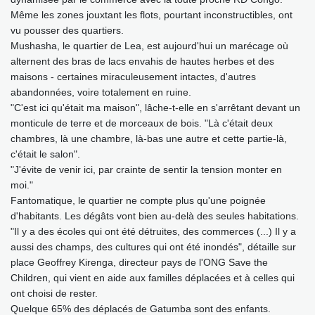
Même les zones jouxtant les flots, pourtant inconstructibles, ont
vu pousser des quartiers.
Mushasha, le quartier de Lea, est aujourd'hui un marécage où
alternent des bras de lacs envahis de hautes herbes et des
maisons - certaines miraculeusement intactes, d'autres
abandonnées, voire totalement en ruine.
"C'est ici qu'était ma maison", lâche-t-elle en s'arrêtant devant un
monticule de terre et de morceaux de bois. "Là c'était deux
chambres, là une chambre, là-bas une autre et cette partie-là,
c'était le salon".
"J'évite de venir ici, par crainte de sentir la tension monter en
moi."
Fantomatique, le quartier ne compte plus qu'une poignée
d'habitants. Les dégâts vont bien au-delà des seules habitations.
"Il y a des écoles qui ont été détruites, des commerces (...) Il y a
aussi des champs, des cultures qui ont été inondés", détaille sur
place Geoffrey Kirenga, directeur pays de l'ONG Save the
Children, qui vient en aide aux familles déplacées et à celles qui
ont choisi de rester.
Quelque 65% des déplacés de Gatumba sont des enfants.