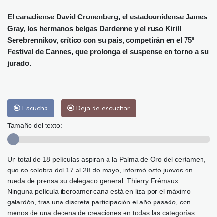
Alicante
29 °C
Córdoba
33 °C
Málaga
27 °C
Murcia
29 °C
El canadiense David Cronenberg, el estadounidense James
Gray, los hermanos belgas Dardenne y el ruso Kirill
Las Palmas de Gran Canaria
26 °C
Serebrennikov, crítico con su país, competirán en el 75ª
Ibiza
29 °C
Buenos Aires
13 °C
Festival de Cannes, que prolonga el suspense en torno a su
Caracas
29 °C
Managua
31 °C
jurado.
San José
33 °C
Asunción
18 °C
Panama City
33 °C
Escucha
Deja de escuchar
Tamaño del texto:
Un total de 18 películas aspiran a la Palma de Oro del certamen,
que se celebra del 17 al 28 de mayo, informó este jueves en
rueda de prensa su delegado general, Thierry Frémaux.
Ninguna película iberoamericana está en liza por el máximo
galardón, tras una discreta participación el año pasado, con
menos de una decena de creaciones en todas las categorías.