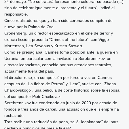
24 de mayo. "No se tratará forzosamente celebrar su pasado (...)
sino de celebrar igualmente el presente y el futuro", indicó el
responsable.
Cinco realizadores que ya han sido coronados compiten de
nuevo por la Palma de Oro.
Cronenberg, un director especializado en el cine de terror y
ciencia ficción, presenta "Crimes of the future", con Viggo
Mortensen, Léa Seydoux y Kristen Stewart.
Como se presagiaba, Cannes toma posición ante la guerra en
Ucrania, en particular con la invitación a Serebrennikov, un
director iconoclasta, conocido por sus creaciones teatrales,
actualmente fuera del país.
El director ruso, en competición por tercera vez en Cannes
después de "La fiebre de Petrov" y "Leto", vuelve con "Zhena
Chaikiovskogo", una película de corte histórico sobre la esposa
del compositor Piotr Chaikovski.
Serebrennikov fue condenado en junio de 2020 por desvío de
fondos a tres años de cárcel, una acusación que él siempre ha
rechazado.
Tras recibir una reducción de pena, salió "legalmente" del país,
declaró a principios de mes a la AFP.