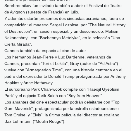
Serebrennikov fue invitado también a abrir el Festival de Teatro
de Avignon (sureste de Francia) en julio.
Y además estarán presentes dos cineastas ucranianos, fuera de
competición: el maestro Sergei Loznitsa, por "The Natural History
of Destruction", en sesión especial, y un desconocido, Maksim
Nakoneshnyi, con "Bachennya Metelyka", en la selección "Una
Cierta Mirada".
Cannes también da espacio al cine de autor.
Los hermanos Jean-Pierre y Luc Dardenne, veteranos de
Cannes, presentan "Tori et Lokita", Gray (autor de "Ad Astra")
vuelve con "Armaggedon Time", con una historia centrada en el
padre del expresidente Donald Trump protagonizada por Anthony
Hopkins y Anne Hathaway.
El surcoreano Park Chan-wook compite con "Haeojil Gyeolsim
Park" y el egipcio Tarik Saleh con "Boy from Heaven".
Los amantes del cine espectacular podrán deleitarse con "Top
Gun: Maverick", protagonizada por la estrella estadounidense
Tom Cruise, y "Elvis", la última película del director australiano
Baz Luhrmann ("Moulin Rouge").