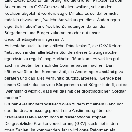
Eine zweite Expertenanhörung, die die Grünen-Fraktion zu den
Änderungen im GKV-Gesetz abhalten wollten, sei von der
Koalition abgelehnt worden, sagte Mihalic. Es sei daher nicht
möglich abzusehen, "welche Auswirkungen diese Änderungen
eigentlich haben" und "welche Zumutungen da auf die
Bürgerinnen und Bürger zukommen oder auf unser
Gesundheitssystem insgesamt".
Es bestehe auch "keine zeitliche Dringlichkeit", die GKV-Reform
"jetzt noch in den allerletzten Stunden dieser Sitzungswoche
irgendwie zu regeln", sagte Mihalic. "Man kann es wirklich gut
auch im September nach der Sommerpause machen. Dann
hätten wir über den Sommer Zeit, die Änderungen anständig zu
beraten und das alles vernünftig durchzuarbeiten." Gerade bei
einem Gesetz, das so viele Bürgerinnen und Bürger betrifft, sei es
"wahnsinnig wichtig, dass wir das mit der größtmöglichen Sorgfalt
machen".
Grünen-Gesundheitspolitiker wollen zudem mit einem Gang vor
das Bundesverfassungsgericht eine Abstimmung über die
Krankenkassen-Reform noch in dieser Woche stoppen.
Die gesetzliche Krankenversicherung (GKV) steckt tief in den
roten Zahlen: Im kommenden Jahr wird ohne Reformen ein