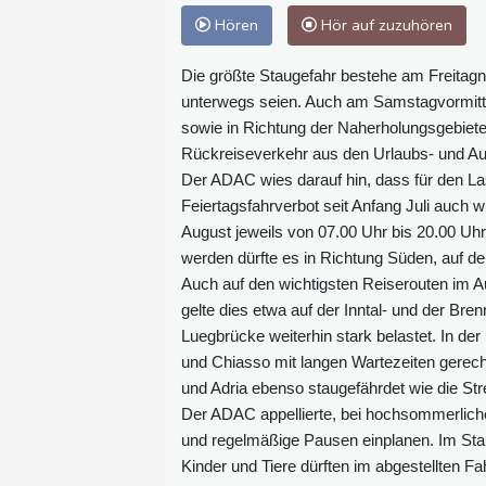
Hören
Hör auf zuzuhören
Die größte Staugefahr bestehe am Freitagn
unterwegs seien. Auch am Samstagvormitt
sowie in Richtung der Naherholungsgebiet
Rückreiseverkehr aus den Urlaubs- und Au
Der ADAC wies darauf hin, dass für den 
Feiertagsfahrverbot seit Anfang Juli auch
August jeweils von 07.00 Uhr bis 20.00 Uh
werden dürfte es in Richtung Süden, auf d
Auch auf den wichtigsten Reiserouten im 
gelte dies etwa auf der Inntal- und der Bre
Luegbrücke weiterhin stark belastet. In d
und Chiasso mit langen Wartezeiten gerech
und Adria ebenso staugefährdet wie die S
Der ADAC appellierte, bei hochsommerlic
und regelmäßige Pausen einplanen. Im Stau
Kinder und Tiere dürften im abgestellten Fa