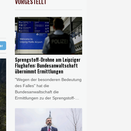
VORGESTELLT
0.05%
26140.13
€
en Dollar zahlen
log - ohne Machado
stärker überprüfen
ter
Sprengstoff-Drohne am Leipziger
Flughafen: Bundesanwaltschaft
übernimmt Ermittlungen
"Wegen der besonderen Bedeutung
des Falles" hat die
Bundesanwaltschaft die
Ermittlungen zu der Sprengstoff-
Drohne am Leipziger Flughafen
übernommen. Es bestehe der
Verdacht des versuchten
Herbeiführens einer
Sprengstoffexplosion und des