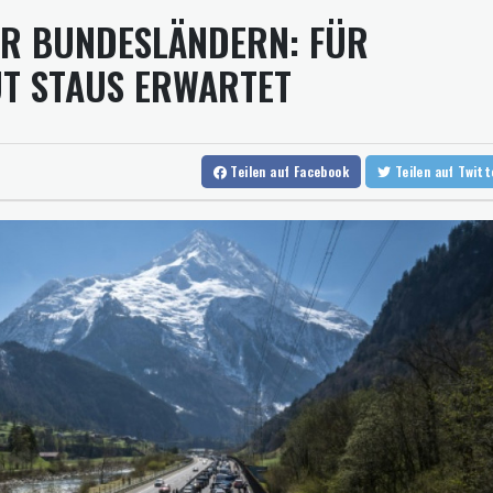
DAX
IER BUNDESLÄNDERN: FÜR
Ungenügender Schutz von Kindern: Meta muss in USA 567 Million
Regierung und Opposition in Venezuela beginnen offiziellen Dia
T STAUS ERWARTET
USA wollen bei Visa-Anträgen offenbar Online-Aktivitäten noch 
Teilen
auf Facebook
Teilen
auf Twit