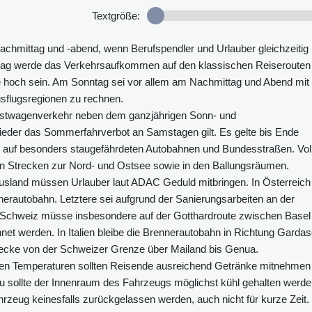
Textgröße:
achmittag und -abend, wenn Berufspendler und Urlauber gleichzeitig
ag werde das Verkehrsaufkommen auf den klassischen Reiserouten
e hoch sein. Am Sonntag sei vor allem am Nachmittag und Abend mit
sflugsregionen zu rechnen.
Lastwagenverkehr neben dem ganzjährigen Sonn- und
 wieder das Sommerfahrverbot an Samstagen gilt. Es gelte bis Ende
r auf besonders staugefährdeten Autobahnen und Bundesstraßen. Vol
en Strecken zur Nord- und Ostsee sowie in den Ballungsräumen.
Ausland müssen Urlauber laut ADAC Geduld mitbringen. In Österreich
nnerautobahn. Letztere sei aufgrund der Sanierungsarbeiten an der
er Schweiz müsse insbesondere auf der Gotthardroute zwischen Basel
net werden. In Italien bleibe die Brennerautobahn in Richtung Garda
trecke von der Schweizer Grenze über Mailand bis Genua.
hen Temperaturen sollten Reisende ausreichend Getränke mitnehmen
 sollte der Innenraum des Fahrzeugs möglichst kühl gehalten werde
hrzeug keinesfalls zurückgelassen werden, auch nicht für kurze Zeit.