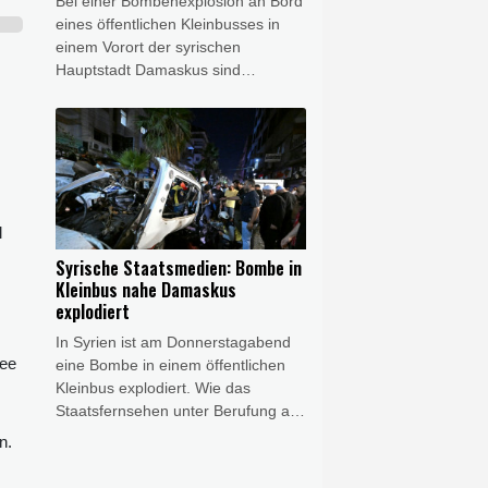
Bei einer Bombenexplosion an Bord
eines öffentlichen Kleinbusses in
einem Vorort der syrischen
Hauptstadt Damaskus sind
mindestens zwei Menschen getötet
worden. 13 weitere Menschen seien
bei der Explosion in Dscharamana
verletzt worden, berichtete die
amtliche Nachrichtenagentur Sana
am Donnerstagabend unter
Berufung auf das
l
Gesundheitsministerium. In der
Syrische Staatsmedien: Bombe in
Gegend leben vor allem Drusen und
Kleinbus nahe Damaskus
Christen.
explodiert
In Syrien ist am Donnerstagabend
see
eine Bombe in einem öffentlichen
Kleinbus explodiert. Wie das
Staatsfernsehen unter Berufung auf
Behördenkreise berichtete,
n.
ereignete sich die Explosion in
Dscharamana, einem Vorort der