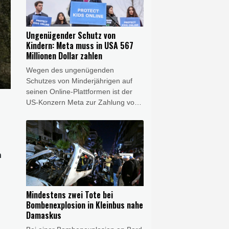
gefährlichen Eingriffs in den
Luftverkehr, erklärte der
Generalbundesanwalt am
Ungenügender Schutz von
Donnerstagabend in Karlsruhe. Die
Kindern: Meta muss in USA 567
FDP-Verteidigungsexpertin Marie-
Millionen Dollar zahlen
Agnes Strack-Zimmermann sah
Wegen des ungenügenden
derweil Russland hinter dem Vorfall,
Schutzes von Minderjährigen auf
der zu einer Diskussion über die
seinen Online-Plattformen ist der
Zuständigkeiten bei der Drohnen-
US-Konzern Meta zur Zahlung von
Abwehr führte.
567 Millionen Dollar (492 Millionen
Euro) verurteilt worden. Mit dem
Geld soll laut dem am Donnerstag
im Bundesstaat New Mexico
n
gefällten Richterspruch ein Fonds
zur Unterstützung von
Minderjährigen finanziert werden,
die durch Online-Konsum zu
Mindestens zwei Tote bei
Schaden gekommen seien.
Bombenexplosion in Kleinbus nahe
Damaskus