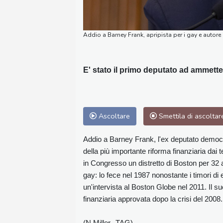
Addio a Barney Frank, apripista per i gay e autore 
E' stato il primo deputato ad ammett
Ascoltare
Smettila di ascoltar
Addio a Barney Frank, l'ex deputato democrat
della più importante riforma finanziaria da
in Congresso un distretto di Boston per 32 
gay: lo fece nel 1987 nonostante i timori di 
un'intervista al Boston Globe nel 2011. Il s
finanziaria approvata dopo la crisi del 2008.
(N.Miller--TAG)