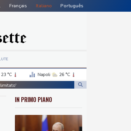
l
Français
Italiano
Português
LUTE
23 °C
Napoli
26 °C
limitato'
limitato'
IN PRIMO PIANO
stan'
stan'