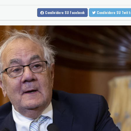
Protesta contro la legge sulla proprietà davanti al Parlamento ar
Condividere
SU Facebook
Condividere
SU Twit
Protesta contro la legge sulla proprietà davanti al Parlamento ar
Sanchez presiederà una riunione in videocall sulla crisi a Ceuta
Sanchez presiederà una riunione in videocall sulla crisi a Ceuta