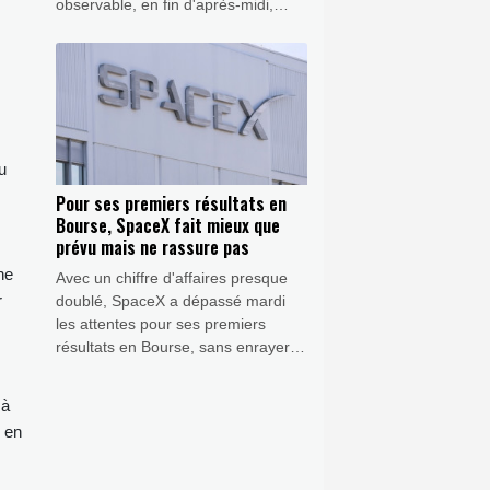
observable, en fin d'après-midi,
avec des lunettes dédiées. Voici ce
que vous devez savoir afin de vous
préparer au rendez-vous entre le
Soleil et la Lune.
u
Pour ses premiers résultats en
Bourse, SpaceX fait mieux que
prévu mais ne rassure pas
ne
Avec un chiffre d'affaires presque
r
doublé, SpaceX a dépassé mardi
les attentes pour ses premiers
résultats en Bourse, sans enrayer
toutefois la chute du titre: la location
de centres de données pour
 à
l'intelligence artificielle (IA) lui
r en
rapporte désormais des milliards,
mais lui en coûte bien davantage.