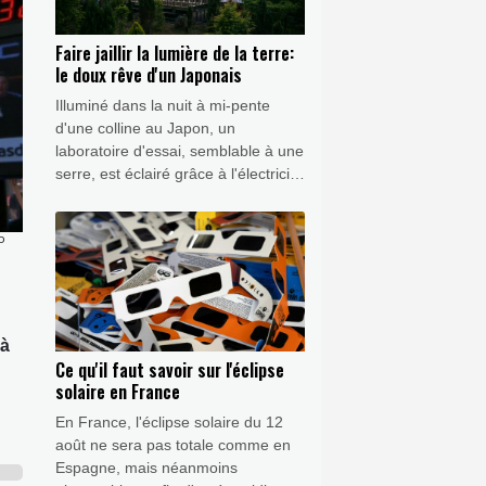
Faire jaillir la lumière de la terre:
le doux rêve d'un Japonais
Illuminé dans la nuit à mi-pente
d'une colline au Japon, un
laboratoire d'essai, semblable à une
serre, est éclairé grâce à l'électricité
produite par 1.500 caisses en bois
remplies de terre et de compost.
P
 à
Ce qu'il faut savoir sur l'éclipse
solaire en France
En France, l'éclipse solaire du 12
août ne sera pas totale comme en
Espagne, mais néanmoins