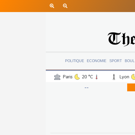
POLITIQUE
ECONOMIE
SPORT
BOUL
Paris
20 °C
Lyon
Luxembourg
16 °C
--
Jersey
16 °C
Burki
Senegal
27 °C
Tog
Madagascar
13 °C
Bruxelles
14 °C
Va