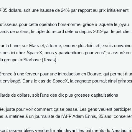
,95 dollars, soit une hausse de 24% par rapport au prix initialement
tisseurs pour cette opération hors-norme, grâce à laquelle le joyau
rds de dollars, le triple du record détenu depuis 2019 par le pétrolier
la Lune, sur Mars et, à terme, encore plus loin, et je suis convainc
posons ici chez SpaceX, nous y parviendrons pour vous", a assuré en
du groupe, à Starbase (Texas).
éférence à une ferveur pour une introduction en Bourse, qui permet à u
ent envisagé. Dans le cas de SpaceX, la cagnotte pourrait ainsi grimpe
ards de dollars, soit l'une des dix plus grosses capitalisations
tée, juste pour voir comment ça se passe. Les gens veulent participer
ns la matinée à un journaliste de l'AFP Adam Ennis, 35 ans, conseille
sont rassemblées vendredi matin devant les bâtiments du Nasdaq, à