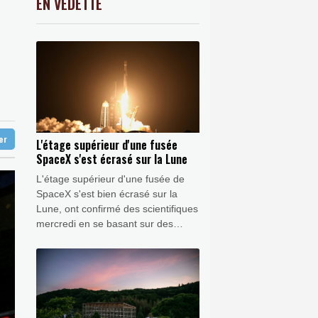
EN VEDETTE
C
-0.41%
1416.23
€
provenance de Monaco
K
0.46%
4322.09
€
vec Manchester City
0.32%
4325.44
€
en Reusser reste maillot jaune
 Europe
ter
L'étage supérieur d'une fusée
SpaceX s'est écrasé sur la Lune
L'étage supérieur d'une fusée de
SpaceX s'est bien écrasé sur la
Lune, ont confirmé des scientifiques
mercredi en se basant sur des
observations réalisées avec un
télescope au Chili qui a capté des
preuves d'un nuage de débris.