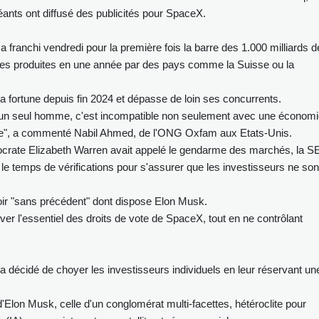
ants ont diffusé des publicités pour SpaceX.
a franchi vendredi pour la première fois la barre des 1.000 milliards d
ses produites en une année par des pays comme la Suisse ou la
sa fortune depuis fin 2024 et dépasse de loin ses concurrents.
s d'un seul homme, c'est incompatible non seulement avec une économ
ne", a commenté Nabil Ahmed, de l'ONG Oxfam aux Etats-Unis.
mocrate Elizabeth Warren avait appelé le gendarme des marchés, la S
e temps de vérifications pour s'assurer que les investisseurs ne son
oir "sans précédent" dont dispose Elon Musk.
r l'essentiel des droits de vote de SpaceX, tout en ne contrôlant
a décidé de choyer les investisseurs individuels en leur réservant un
'Elon Musk, celle d'un conglomérat multi-facettes, hétéroclite pour