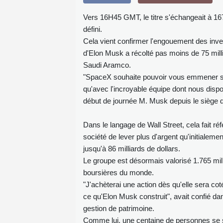
Vers 16H45 GMT, le titre s'échangeait à 167
défini.
Cela vient confirmer l'engouement des inves
d'Elon Musk a récolté pas moins de 75 millia
Saudi Aramco.
"SpaceX souhaite pouvoir vous emmener sur 
qu'avec l'incroyable équipe dont nous dis
début de journée M. Musk depuis le siège 
Dans le langage de Wall Street, cela fait r
société de lever plus d'argent qu'initialem
jusqu'à 86 milliards de dollars.
Le groupe est désormais valorisé 1.765 milli
boursières du monde.
"J'achèterai une action dès qu'elle sera co
ce qu'Elon Musk construit", avait confié da
gestion de patrimoine.
Comme lui, une centaine de personnes se 