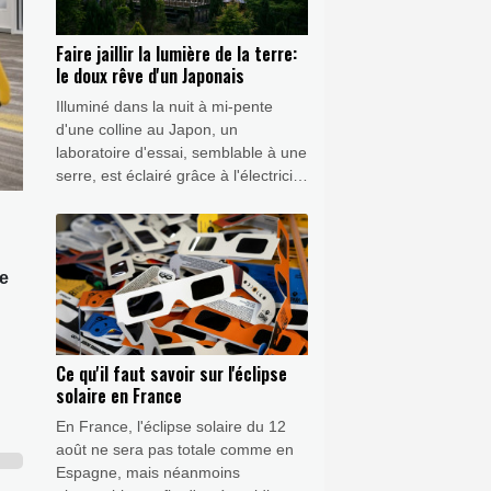
Faire jaillir la lumière de la terre:
le doux rêve d'un Japonais
Illuminé dans la nuit à mi-pente
d'une colline au Japon, un
laboratoire d'essai, semblable à une
serre, est éclairé grâce à l'électricité
produite par 1.500 caisses en bois
remplies de terre et de compost.
ne
Ce qu'il faut savoir sur l'éclipse
solaire en France
En France, l'éclipse solaire du 12
août ne sera pas totale comme en
Espagne, mais néanmoins