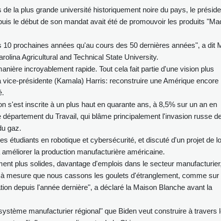
de la plus grande université historiquement noire du pays, le préside
depuis le début de son mandat avait été de promouvoir les produits "M
 10 prochaines années qu'au cours des 50 dernières années", a dit 
rolina Agricultural and Technical State University.
nière incroyablement rapide. Tout cela fait partie d'une vision plus
vice-présidente (Kamala) Harris: reconstruire une Amérique encore
é.
tion s'est inscrite à un plus haut en quarante ans, à 8,5% sur un an en
le département du Travail, qui blâme principalement l'invasion russe d
du gaz.
 étudiants en robotique et cybersécurité, et discuté d'un projet de lo
 à améliorer la production manufacturière américaine.
ment plus solides, davantage d'emplois dans le secteur manufacturier,
 à mesure que nous cassons les goulets d'étranglement, comme sur 
lation depuis l'année dernière", a déclaré la Maison Blanche avant la
ystème manufacturier régional" que Biden veut construire à travers 