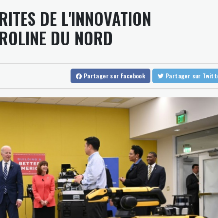
ENTE
RITES DE L'INNOVATION
Au nouveau Parlement syrien, une actrice, une militante kurde et 
BIOT
Thaïlande : un adolescent armé d'un pistolet tue 8 personnes, do
N150
AROLINE DU NORD
Dans la Marne, une parcelle agricole "régénératrice" pour aider le
A Paris l'été, voir la ville en autobus
Partager
sur Facebook
Partager
sur Twit