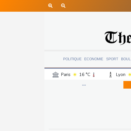
POLITIQUE
ECONOMIE
SPORT
BOUL
Paris
16 °C
Lyon
Luxembourg
16 °C
--
Jersey
15 °C
Burki
Senegal
24 °C
Tog
Madagascar
19 °C
Bruxelles
17 °C
Va