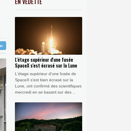
EN VEDETTE
C
-0.41%
1416.23
€
la veuve d'un jihadiste
K
0.46%
4322.09
€
nt six dans un lycée
-0.05%
4323.21
€
s abeilles face aux canicules
ter
L'étage supérieur d'une fusée
SpaceX s'est écrasé sur la Lune
L'étage supérieur d'une fusée de
SpaceX s'est bien écrasé sur la
Lune, ont confirmé des scientifiques
mercredi en se basant sur des
observations réalisées avec un
télescope au Chili qui a capté des
preuves d'un nuage de débris.