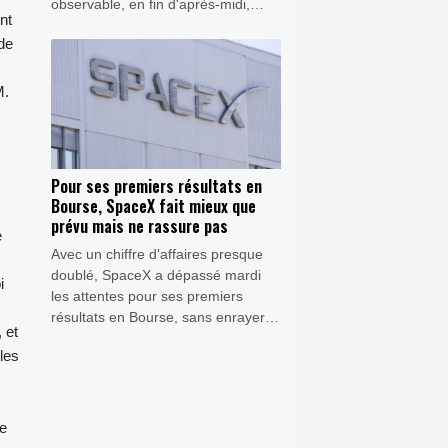
observable, en fin d'après-midi,
nt
avec des lunettes dédiées. Voici ce
ade
que vous devez savoir afin de vous
préparer au rendez-vous entre le
Soleil et la Lune.
M.
Pour ses premiers résultats en
Bourse, SpaceX fait mieux que
prévu mais ne rassure pas
e
Avec un chiffre d'affaires presque
doublé, SpaceX a dépassé mardi
i
les attentes pour ses premiers
résultats en Bourse, sans enrayer
 et
toutefois la chute du titre: la location
les
de centres de données pour
l'intelligence artificielle (IA) lui
rapporte désormais des milliards,
mais lui en coûte bien davantage.
le