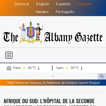
Deutsch
English
Español
Français
Italiano
Português
Paris
26 °C
Lyon
30 °C
Lille
26 °C
Monaco
31 °C
--
Bordeaux
34 °C
Luxembourg
24 °C
Wall Street en hausse, la faiblesse de l'emploi nourrit l'espoir
Marseille
35 °C
Brussels
23 °C
d'une Fed plus conciliante
Guernsey
19 °C
Jersey
23 °C
Grèce : trois personnes en détention provisoire après le mégafeu
AFRIQUE DU SUD: L'HÔPITAL DE LA SECONDE
Burkina Faso
35 °C
Guinea
30 °C
à l'ouest d'Athènes