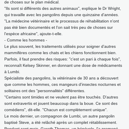
de choses sur le plan médical.
"Ils sont si différents des autres animaux", explique le Dr Wright,
qui travaille avec les pangolins depuis une quinzaine d'années.
"La médecine vétérinaire et le processus de réhabilitation n'ont
pas été bien documentés et l'on sait très peu de choses sur
l'espèce africaine", ajoute-t-elle.
- Comme les hommes -
Le plus souvent, les traitements utilisés pour soigner d'autres
mammifères comme les chats et les chiens fonctionnent bien.
Parfois, il faut prendre des risques: "c'est un pari à chaque fois",
reconnaît Kelsey Skinner, en donnant une dose de médicaments
à Lumbi.
Spécialiste des pangolins, la vétérinaire de 30 ans a découvert
que comme les hommes, ces mangeurs d'insectes nocturnes et
solitaires ont des "personnalités" différentes.
"Certains sont timides et ne veulent pas être touchés. D'autres
sont extravertis et jouent beaucoup dans la boue. Ce sont des
comédiens", dit-elle. "Chacun est complètement unique".
Le mois dernier, un compagnon de Lumbi, un autre pangolin
baptisé Steve, a été relâché après un complet rétablissement.
Pendant sept mois, Gareth Thomas, un bénévole, l'a promené