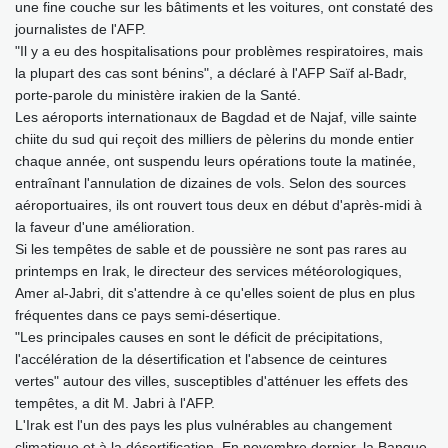
une fine couche sur les bâtiments et les voitures, ont constaté des
journalistes de l'AFP.
"Il y a eu des hospitalisations pour problèmes respiratoires, mais
la plupart des cas sont bénins", a déclaré à l'AFP Saïf al-Badr,
porte-parole du ministère irakien de la Santé.
Les aéroports internationaux de Bagdad et de Najaf, ville sainte
chiite du sud qui reçoit des milliers de pèlerins du monde entier
chaque année, ont suspendu leurs opérations toute la matinée,
entraînant l'annulation de dizaines de vols. Selon des sources
aéroportuaires, ils ont rouvert tous deux en début d'après-midi à
la faveur d'une amélioration.
Si les tempêtes de sable et de poussière ne sont pas rares au
printemps en Irak, le directeur des services météorologiques,
Amer al-Jabri, dit s'attendre à ce qu'elles soient de plus en plus
fréquentes dans ce pays semi-désertique.
"Les principales causes en sont le déficit de précipitations,
l'accélération de la désertification et l'absence de ceintures
vertes" autour des villes, susceptibles d'atténuer les effets des
tempêtes, a dit M. Jabri à l'AFP.
L'Irak est l'un des pays les plus vulnérables au changement
climatique et à la désertification. En novembre dernier, la Banque