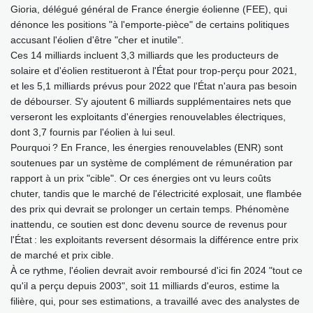
Gioria, délégué général de France énergie éolienne (FEE), qui
dénonce les positions "à l'emporte-pièce" de certains politiques
accusant l'éolien d'être "cher et inutile".
Ces 14 milliards incluent 3,3 milliards que les producteurs de
solaire et d'éolien restitueront à l'État pour trop-perçu pour 2021,
et les 5,1 milliards prévus pour 2022 que l'État n'aura pas besoin
de débourser. S'y ajoutent 6 milliards supplémentaires nets que
verseront les exploitants d'énergies renouvelables électriques,
dont 3,7 fournis par l'éolien à lui seul.
Pourquoi ? En France, les énergies renouvelables (ENR) sont
soutenues par un système de complément de rémunération par
rapport à un prix "cible". Or ces énergies ont vu leurs coûts
chuter, tandis que le marché de l'électricité explosait, une flambée
des prix qui devrait se prolonger un certain temps. Phénomène
inattendu, ce soutien est donc devenu source de revenus pour
l'État : les exploitants reversent désormais la différence entre prix
de marché et prix cible.
À ce rythme, l'éolien devrait avoir remboursé d'ici fin 2024 "tout ce
qu'il a perçu depuis 2003", soit 11 milliards d'euros, estime la
filière, qui, pour ses estimations, a travaillé avec des analystes de