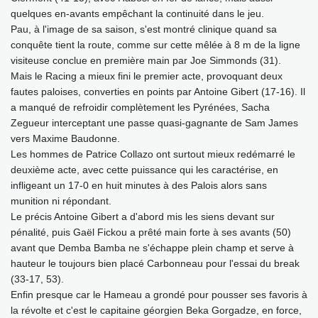
quelques en-avants empêchant la continuité dans le jeu.
Pau, à l'image de sa saison, s'est montré clinique quand sa
conquête tient la route, comme sur cette mêlée à 8 m de la ligne
visiteuse conclue en première main par Joe Simmonds (31).
Mais le Racing a mieux fini le premier acte, provoquant deux
fautes paloises, converties en points par Antoine Gibert (17-16). Il
a manqué de refroidir complètement les Pyrénées, Sacha
Zegueur interceptant une passe quasi-gagnante de Sam James
vers Maxime Baudonne.
Les hommes de Patrice Collazo ont surtout mieux redémarré le
deuxième acte, avec cette puissance qui les caractérise, en
infligeant un 17-0 en huit minutes à des Palois alors sans
munition ni répondant.
Le précis Antoine Gibert a d'abord mis les siens devant sur
pénalité, puis Gaël Fickou a prêté main forte à ses avants (50)
avant que Demba Bamba ne s'échappe plein champ et serve à
hauteur le toujours bien placé Carbonneau pour l'essai du break
(33-17, 53).
Enfin presque car le Hameau a grondé pour pousser ses favoris à
la révolte et c'est le capitaine géorgien Beka Gorgadze, en force,