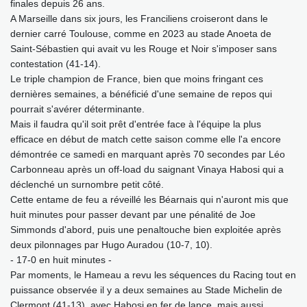
finales depuis 26 ans.
A Marseille dans six jours, les Franciliens croiseront dans le
dernier carré Toulouse, comme en 2023 au stade Anoeta de
Saint-Sébastien qui avait vu les Rouge et Noir s'imposer sans
contestation (41-14).
Le triple champion de France, bien que moins fringant ces
dernières semaines, a bénéficié d'une semaine de repos qui
pourrait s'avérer déterminante.
Mais il faudra qu'il soit prêt d'entrée face à l'équipe la plus
efficace en début de match cette saison comme elle l'a encore
démontrée ce samedi en marquant après 70 secondes par Léo
Carbonneau après un off-load du saignant Vinaya Habosi qui a
déclenché un surnombre petit côté.
Cette entame de feu a réveillé les Béarnais qui n'auront mis que
huit minutes pour passer devant par une pénalité de Joe
Simmonds d'abord, puis une penaltouche bien exploitée après
deux pilonnages par Hugo Auradou (10-7, 10).
- 17-0 en huit minutes -
Par moments, le Hameau a revu les séquences du Racing tout en
puissance observée il y a deux semaines au Stade Michelin de
Clermont (41-13), avec Habosi en fer de lance, mais aussi