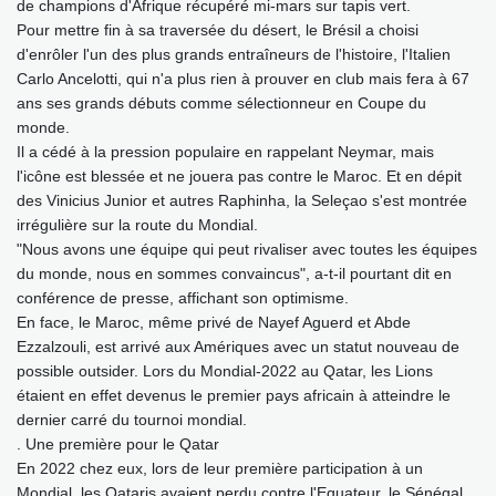
de champions d'Afrique récupéré mi-mars sur tapis vert.
Pour mettre fin à sa traversée du désert, le Brésil a choisi
d'enrôler l'un des plus grands entraîneurs de l'histoire, l'Italien
Carlo Ancelotti, qui n'a plus rien à prouver en club mais fera à 67
ans ses grands débuts comme sélectionneur en Coupe du
monde.
Il a cédé à la pression populaire en rappelant Neymar, mais
l'icône est blessée et ne jouera pas contre le Maroc. Et en dépit
des Vinicius Junior et autres Raphinha, la Seleçao s'est montrée
irrégulière sur la route du Mondial.
"Nous avons une équipe qui peut rivaliser avec toutes les équipes
du monde, nous en sommes convaincus", a-t-il pourtant dit en
conférence de presse, affichant son optimisme.
En face, le Maroc, même privé de Nayef Aguerd et Abde
Ezzalzouli, est arrivé aux Amériques avec un statut nouveau de
possible outsider. Lors du Mondial-2022 au Qatar, les Lions
étaient en effet devenus le premier pays africain à atteindre le
dernier carré du tournoi mondial.
. Une première pour le Qatar
En 2022 chez eux, lors de leur première participation à un
Mondial, les Qataris avaient perdu contre l'Equateur, le Sénégal