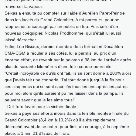
renverser la vapeur.
Seixas a ensuite pu compter sur l'aide d'Aurélien Paret-Peintre
dans les lacets du Grand Colombier, à mi-parcours, pour se
rapprocher, encouragé par un public en feu. Puis celle d'un
nouveau coéquipier, Nicolas Prodhomme, qui s'était lui aussi
laissé décrocher.
Enfin, Léo Bisiaux, dernier membre de la formation Decathlon
CMA-CGM à reculer à ses côtés, lui a permis, au prix d'un
énorme effort, de revenir sur le peloton à 38 km de l'arrivée après
plus de soixante kilomètres d'une folle course-poursuite.
"C'était incroyable ce qu'ils ont fait, ils se sont donné à 200% alors
que j'avais fait une connerie. J'ai tout donné jusqu'à la fin pour
ces cinq mecs qui se sont sacrifiés tous les uns après les autres
pour moi alors qu'ils auraient pu me laisser dans la pampa. Ils
peuvent savoir que je les aime tous!"
- Del Toro favori pour la victoire finale -
Seixas a payé ses efforts inouïs dans la terrible montée finale du
Grand Colombier (8,4 km à 10,2%) où il a été rapidement
décroché avant de se battre pour finir, au courage, à la septième
place, à 1 min 21 d'Isaac del Toro.