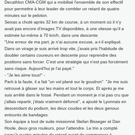
Decathlon CMA-CGM qui a mobilisé l'ensemble de son effectif
pour permettre à leur leader de combler un retard de quatre
minutes sur le peloton.
Seixas a chuté après 32 km de course, à un moment où il n'y
avait pas encore d'images TV disponibles, à une vitesse qu'il a
estimée lui-même à 70 km/h, dans une descente.
"Une erreur de ma part, je n'ai aucune excuse, a-t-il expliqué.
Dans un virage je suis arrivé trop vite, j'avais pris l'habitude de
doubler certains coureurs en descente pour reprendre des
positions sans forcer. C'est une stratégie qui n'est pas forcément
sans risque. Aujourd'hui je l'ai payé."
- "Je les aime tous!" -
Parti à la faute, il a fait "un vol plané sur le goudron". "Je me suis
retrouvé à glisser sur les mains et tout le corps. Et après je me
suis arrêté dans le fossé. Pendant un moment je n'ai pas cru que
j'allais repartir, j'étais vraiment défoncé", a ajouté le Lyonnais en
descendant du podium, les deux coudes et les deux genoux
entourés de bandages.
Son équipe a tout de suite missionné Stefan Bisseger et Dan
Hoole, deux gros rouleurs, pour l'attendre. Le trio a compté
jusqu'à quatre minutes de retard avant de commencer à