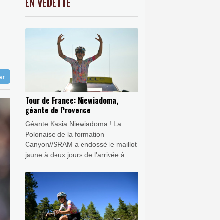
EN VEDETTE
C
-0.41%
1416.23
€
K
1.64%
4392.86
€
records
0.08%
4329.06
€
ndosse le maillot jaune
'agriculture
ter
Tour de France: Niewiadoma,
géante de Provence
Géante Kasia Niewiadoma ! La
Polonaise de la formation
Canyon//SRAM a endossé le maillot
jaune à deux jours de l'arrivée à
Nice en s'imposant vendredi lors de
la 7e étape du Tour de France, au
sommet du Mont Ventoux, au terme
d'un solo de près de dix kilomètres.