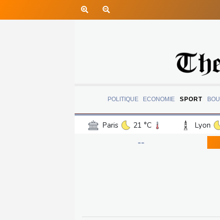
POLITIQUE
ECONOMIE
SPORT
BOU
Paris
21 °C
Lyon
Luxembourg
13 °C
--
Jersey
14 °C
Burki
Senegal
27 °C
Tog
Madagascar
10 °C
Bruxelles
12 °C
Va