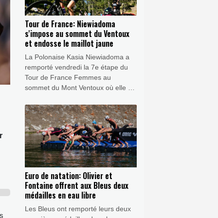
Tour de France: Niewiadoma
s'impose au sommet du Ventoux
et endosse le maillot jaune
La Polonaise Kasia Niewiadoma a
remporté vendredi la 7e étape du
Tour de France Femmes au
sommet du Mont Ventoux où elle a
endossé le maillot jaune au
détriment de la Suissesse Marlen
Reusser, 4e.
r
Euro de natation: Olivier et
Fontaine offrent aux Bleus deux
médailles en eau libre
Les Bleus ont remporté leurs deux
ès