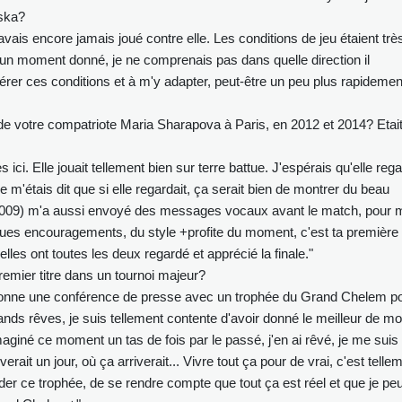
nska?
ais encore jamais joué contre elle. Les conditions de jeu étaient trè
à un moment donné, je ne comprenais pas dans quelle direction il
 gérer ces conditions et à m'y adapter, peut-être un peu plus rapidemen
e votre compatriote Maria Sharapova à Paris, en 2012 et 2014? Etait
 ici. Elle jouait tellement bien sur terre battue. J'espérais qu'elle reg
s je m'étais dit que si elle regardait, ça serait bien de montrer du beau
 2009) m'a aussi envoyé des messages vocaux avant le match, pour 
ques encouragements, du style +profite du moment, c'est ta première
elles ont toutes les deux regardé et apprécié la finale."
mier titre dans un tournoi majeur?
e donne une conférence de presse avec un trophée du Grand Chelem p
ands rêves, je suis tellement contente d'avoir donné le meilleur de mo
giné ce moment un tas de fois par le passé, j'en ai rêvé, je me suis
rait un jour, où ça arriverait... Vivre tout ça pour de vrai, c'est telle
der ce trophée, de se rendre compte que tout ça est réel et que je pe