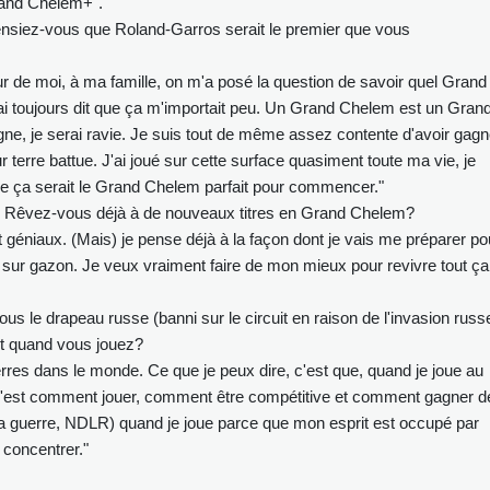
rand Chelem+".
siez-vous que Roland-Garros serait le premier que vous
our de moi, à ma famille, on m'a posé la question de savoir quel Grand
ai toujours dit que ça m'importait peu. Un Grand Chelem est un Gran
gne, je serai ravie. Je suis tout de même assez contente d'avoir gagn
r terre battue. J'ai joué sur cette surface quasiment toute ma vie, je
ue ça serait le Grand Chelem parfait pour commencer."
 Rêvez-vous déjà à de nouveaux titres en Grand Chelem?
 géniaux. (Mais) je pense déjà à la façon dont je vais me préparer po
 sur gazon. Je veux vraiment faire de mon mieux pour revivre tout ça
us le drapeau russe (banni sur le circuit en raison de l'invasion russ
it quand vous jouez?
erres dans le monde. Ce que je peux dire, c'est que, quand je joue au
, c'est comment jouer, comment être compétitive et comment gagner d
a guerre, NDLR) quand je joue parce que mon esprit est occupé par
 concentrer."