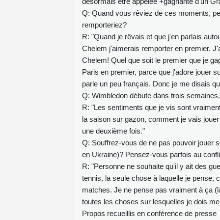
désormais être appelée +gagnante d'un G
Q: Quand vous rêviez de ces moments, pen
remporteriez?
R: "Quand je rêvais et que j'en parlais aut
Chelem j'aimerais remporter en premier. J'
Chelem! Quel que soit le premier que je ga
Paris en premier, parce que j'adore jouer su
parle un peu français. Donc je me disais q
Q: Wimbledon débute dans trois semaines.
R: "Les sentiments que je vis sont vraiment
la saison sur gazon, comment je vais jouer
une deuxième fois."
Q: Souffrez-vous de ne pas pouvoir jouer so
en Ukraine)? Pensez-vous parfois au confl
R: "Personne ne souhaite qu'il y ait des gu
tennis, la seule chose à laquelle je pense
matches. Je ne pense pas vraiment à ça (l
toutes les choses sur lesquelles je dois me
Propos recueillis en conférence de presse