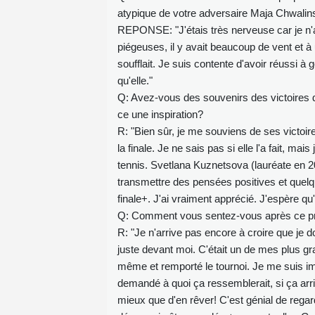
atypique de votre adversaire Maja Chwali
REPONSE: "J'étais très nerveuse car je n'av
piégeuses, il y avait beaucoup de vent et 
soufflait. Je suis contente d'avoir réussi à
qu'elle."
Q: Avez-vous des souvenirs des victoires d
ce une inspiration?
R: "Bien sûr, je me souviens de ses victoires
la finale. Je ne sais pas si elle l'a fait, mai
tennis. Svetlana Kuznetsova (lauréate en
transmettre des pensées positives et quel
finale+. J'ai vraiment apprécié. J'espère qu'
Q: Comment vous sentez-vous après ce pre
R: "Je n'arrive pas encore à croire que j
juste devant moi. C'était un de mes plus gr
même et remporté le tournoi. Je me suis ima
demandé à quoi ça ressemblerait, si ça arrive
mieux que d'en rêver! C'est génial de regar