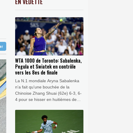
EN VEDETTE
C
-0.41%
1416.23
€
s
K
0.46%
4322.09
€
roches du touriste franco-argentin
0.02%
4326.44
€
méricain
curité alimentaire
nes dans son lycée
ter
WTA 1000 de Toronto: Sabalenka,
Pegula et Swiatek en contrôle
vers les 8es de finale
La N.1 mondiale Aryna Sabalenka
n'a fait qu'une bouchée de la
Chinoise Zhang Shuai (62e) 6-3, 6-
4 pour se hisser en huitièmes de
finale du WTA 1000 de Toronto, un
stade que Jessica Pegula (3e) et
Iga Swiatek (8e) ont elles aussi
atteint sans trop transpirer.