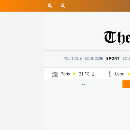
POLITIQUE
ECONOMIE
SPORT
BOU
Paris
21 °C
Lyon
Luxembourg
21 °C
--
Jersey
19 °C
Burki
Senegal
25 °C
Tog
Madagascar
23 °C
Bruxelles
22 °C
Va