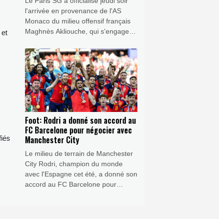
Le Paris SG a officialisé jeudi soir
l'arrivée en provenance de l'AS
Monaco du milieu offensif français
Maghnès Akliouche, qui s'engage
 et
avec le club de la capitale jusqu'en
2031.
Foot: Rodri a donné son accord au
FC Barcelone pour négocier avec
Manchester City
fiés
Le milieu de terrain de Manchester
City Rodri, champion du monde
avec l'Espagne cet été, a donné son
accord au FC Barcelone pour
négocier un potentiel transfert, a
affirmé jeudi à l'AFP une source au
sein du club catalan.