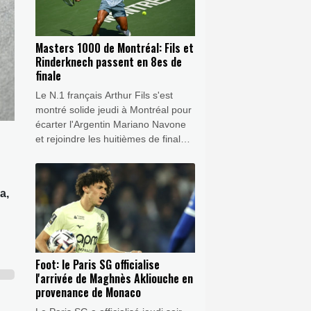
Masters 1000 de Montréal: Fils et
Rinderknech passent en 8es de
finale
Le N.1 français Arthur Fils s'est
montré solide jeudi à Montréal pour
écarter l'Argentin Mariano Navone
et rejoindre les huitièmes de finale
du Masters 1000 du Canada, tout
comme Arthur Rinderknech qui a
profité de l'abandon de l'Américain
a,
Frances Tiafoe.
Foot: le Paris SG officialise
l'arrivée de Maghnès Akliouche en
provenance de Monaco