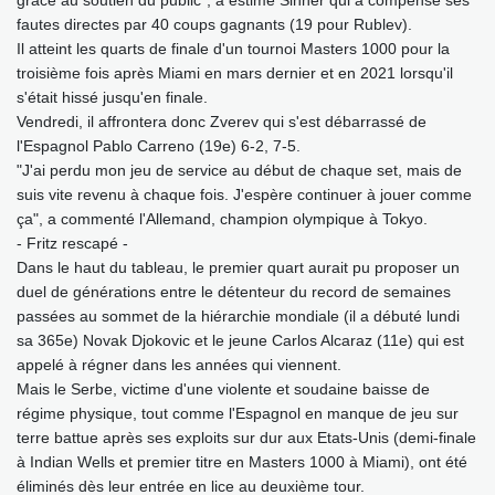
grâce au soutien du public", a estimé Sinner qui a compensé ses
fautes directes par 40 coups gagnants (19 pour Rublev).
Il atteint les quarts de finale d'un tournoi Masters 1000 pour la
troisième fois après Miami en mars dernier et en 2021 lorsqu'il
s'était hissé jusqu'en finale.
Vendredi, il affrontera donc Zverev qui s'est débarrassé de
l'Espagnol Pablo Carreno (19e) 6-2, 7-5.
"J'ai perdu mon jeu de service au début de chaque set, mais de
suis vite revenu à chaque fois. J'espère continuer à jouer comme
ça", a commenté l'Allemand, champion olympique à Tokyo.
- Fritz rescapé -
Dans le haut du tableau, le premier quart aurait pu proposer un
duel de générations entre le détenteur du record de semaines
passées au sommet de la hiérarchie mondiale (il a débuté lundi
sa 365e) Novak Djokovic et le jeune Carlos Alcaraz (11e) qui est
appelé à régner dans les années qui viennent.
Mais le Serbe, victime d'une violente et soudaine baisse de
régime physique, tout comme l'Espagnol en manque de jeu sur
terre battue après ses exploits sur dur aux Etats-Unis (demi-finale
à Indian Wells et premier titre en Masters 1000 à Miami), ont été
éliminés dès leur entrée en lice au deuxième tour.