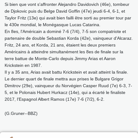
Si bien que vont s'affronter Alejandro Davidovich (46e), tombeur
de Djokovic puis du Belge David Goffin (47e) jeudi 6-4, 6-1, et
Taylor Fritz (13e) qui avait bien failli être sorti au premier tour par
le 430e mondial, le Monégasque Lucas Catarina.
En 8es, l'Américain a dominé 7-6 (7/4), 7-5 son compatriote et
partenaire de double Sebastian Korda (42e), vainqueur d'Alcaraz.
Fritz, 24 ans, et Korda, 21 ans, étaient les deux premiers
Américains à atteindre simultanément les 8es de finale sur la
terre battue de Monte-Carlo depuis Jimmy Arias et Aaron
Krickstein en 1987.
Il y a 35 ans, Arias avait battu Krickstein et avait atteint la finale.
Le dernier quart de finale mettra aux prises le Bulgare Grigor
Dimitrov (29e), vainqueur du Norvégien Casper Ruud (7e) 6-3, 7-
5, et le Polonais Hubert Hurkacz (14e), qui a écarté le finaliste
2017, l'Espagnol Albert Ramos (17e) 7-6 (7/2), 6-2.
(G.Gruner--BBZ)