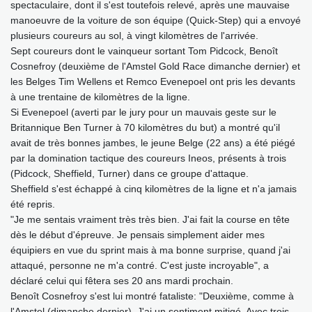
spectaculaire, dont il s'est toutefois relevé, après une mauvaise
manoeuvre de la voiture de son équipe (Quick-Step) qui a envoyé
plusieurs coureurs au sol, à vingt kilomètres de l'arrivée.
Sept coureurs dont le vainqueur sortant Tom Pidcock, Benoît
Cosnefroy (deuxième de l'Amstel Gold Race dimanche dernier) et
les Belges Tim Wellens et Remco Evenepoel ont pris les devants
à une trentaine de kilomètres de la ligne.
Si Evenepoel (averti par le jury pour un mauvais geste sur le
Britannique Ben Turner à 70 kilomètres du but) a montré qu'il
avait de très bonnes jambes, le jeune Belge (22 ans) a été piégé
par la domination tactique des coureurs Ineos, présents à trois
(Pidcock, Sheffield, Turner) dans ce groupe d'attaque.
Sheffield s'est échappé à cinq kilomètres de la ligne et n'a jamais
été repris.
"Je me sentais vraiment très très bien. J'ai fait la course en tête
dès le début d'épreuve. Je pensais simplement aider mes
équipiers en vue du sprint mais à ma bonne surprise, quand j'ai
attaqué, personne ne m'a contré. C'est juste incroyable", a
déclaré celui qui fêtera ses 20 ans mardi prochain.
Benoît Cosnefroy s'est lui montré fataliste: "Deuxième, comme à
l'Amstel (dimanche dernier). J'ai un sentiment mitigé. Avec trois