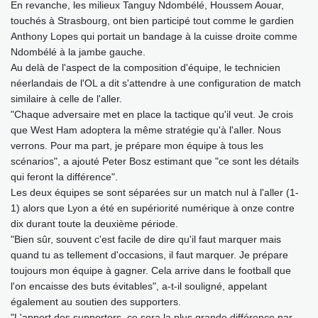
En revanche, les milieux Tanguy Ndombélé, Houssem Aouar,
touchés à Strasbourg, ont bien participé tout comme le gardien
Anthony Lopes qui portait un bandage à la cuisse droite comme
Ndombélé à la jambe gauche.
Au delà de l'aspect de la composition d'équipe, le technicien
néerlandais de l'OL a dit s'attendre à une configuration de match
similaire à celle de l'aller.
"Chaque adversaire met en place la tactique qu'il veut. Je crois
que West Ham adoptera la même stratégie qu'à l'aller. Nous
verrons. Pour ma part, je prépare mon équipe à tous les
scénarios", a ajouté Peter Bosz estimant que "ce sont les détails
qui feront la différence".
Les deux équipes se sont séparées sur un match nul à l'aller (1-
1) alors que Lyon a été en supériorité numérique à onze contre
dix durant toute la deuxième période.
"Bien sûr, souvent c'est facile de dire qu'il faut marquer mais
quand tu as tellement d'occasions, il faut marquer. Je prépare
toujours mon équipe à gagner. Cela arrive dans le football que
l'on encaisse des buts évitables", a-t-il souligné, appelant
également au soutien des supporters.
"L'apport des supporters, ce sera la plus grande différence par