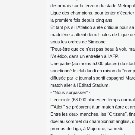
désormais sur la ferveur du stade Metropoli
Ligue des champions, pour tenter d'écarter l
la première fois depuis cinq ans.
Et tant pis si l'Atlético a été critiqué pour s
madrilène a atteint deux finales de Ligue
sous les ordres de Simeone.
"Peut-être que ce n'est pas beau à voir, ma
l'Atlético, dans un entretien à l'AFP.
Une partie (au moins 5.000 places) du stad
sanctionné le club lundi en raison du "com
diffusée par le journal sportif espagnol Mar
match aller à l'Etihad Stadium.
- "Nous surpasser" -
L'enceinte (68.000 places en temps normal) d
l'"Atleti" se préparent à un match âpre et ar
Entre les deux manches, les "Citizens", fina
duel au sommet du championnat anglais, dim
promus de Liga, à Majorque, samedi.