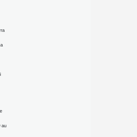
vra
sa
i
de
0 au