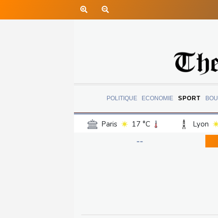
POLITIQUE
ECONOMIE
SPORT
BOU
Paris
17 °C
Lyon
Luxembourg
14 °C
--
Jersey
13 °C
Burki
Senegal
23 °C
Tog
Madagascar
14 °C
Bruxelles
15 °C
Va