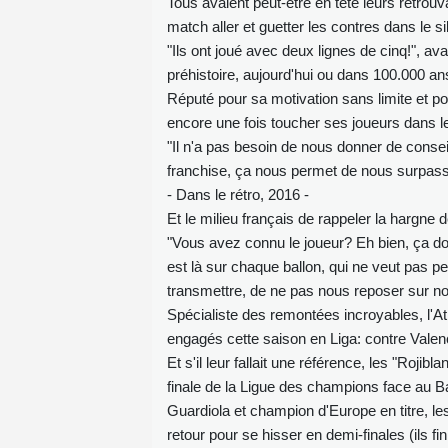
Tous avaient peut-être en tête leurs retrouva
match aller et guetter les contres dans le 
"Ils ont joué avec deux lignes de cinq!", av
préhistoire, aujourd'hui ou dans 100.000 ans,
Réputé pour sa motivation sans limite et p
encore une fois toucher ses joueurs dans leu
"Il n'a pas besoin de nous donner de consei
franchise, ça nous permet de nous surpas
- Dans le rétro, 2016 -
Et le milieu français de rappeler la hargne de
"Vous avez connu le joueur? Eh bien, ça do
est là sur chaque ballon, qui ne veut pas pe
transmettre, de ne pas nous reposer sur no
Spécialiste des remontées incroyables, l'A
engagés cette saison en Liga: contre Valence
Et s'il leur fallait une référence, les "Roji
finale de la Ligue des champions face au B
Guardiola et champion d'Europe en titre, les
retour pour se hisser en demi-finales (ils fin