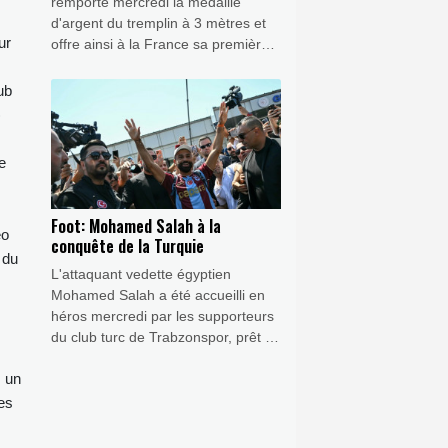
remporté mercredi la médaille
d'argent du tremplin à 3 mètres et
ur
offre ainsi à la France sa première
médaille de la semaine aux
Championnats d'Europe de natation
lub
à domicile.
)
e
Foot: Mohamed Salah à la
éo
conquête de la Turquie
 du
L'attaquant vedette égyptien
Mohamed Salah a été accueilli en
héros mercredi par les supporteurs
du club turc de Trabzonspor, prêt à
lui offrir à 34 ans un nouveau défi et
s un
un nouveau contrat XXL, après neuf
saisons et autant de trophées à
es
Liverpool.