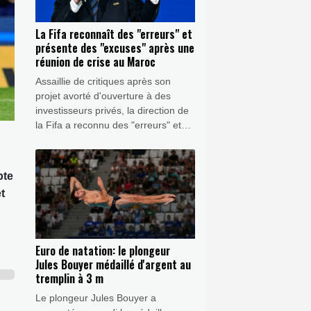
La Fifa reconnaît des "erreurs" et
présente des "excuses" après une
réunion de crise au Maroc
Assaillie de critiques après son
projet avorté d'ouverture à des
investisseurs privés, la direction de
la Fifa a reconnu des "erreurs" et
présenté des "excuses", affichant
néanmoins un "plein soutien" au
président Gianni Infantino, mercredi
pte
à l'issue d'une réunion de crise au
t
Maroc.
Euro de natation: le plongeur
Jules Bouyer médaillé d'argent au
tremplin à 3 m
Le plongeur Jules Bouyer a