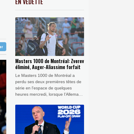
EN VEDETTE
C
-0.41%
1416.23
€
s terroristes" lors de l'investiture du
K
2.08%
4302.47
€
0.17%
4311.78
€
arus
ur autant
ter
Masters 1000 de Montréal: Zverev
éliminé, Auger-Aliassime forfait
Le Masters 1000 de Montréal a
perdu ses deux premières têtes de
série en l'espace de quelques
heures mercredi, lorsque l'Allemand
Alexander Zverev et le Canadien
Félix Auger-Aliassime ont tous deux
quitté le tableau.