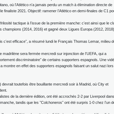
tano, où l'Atlético n'a jamais perdu un match à élimination directe de
e finaliste 2021. Objectif: ramener l'Atlético en demi-finales de C1 po
a frilosité tactique à l'issue de la première manche: c'est ainsi que le c
 des champions (2014, 2016) et gagné deux Ligues Europa (2012, 2018
is c'est efficace", a résumé lundi le Français Thomas Lemar, milieu d
e madrilène sera fermée mercredi sur injonction de l'UEFA, qui a
portement discriminatoire" de certains supporters espagnols. Une vid
ca montre en effet des supporters espagnols faisant un salut nazi lors
evrait toutefois être bouillante mercredi soir à Madrid, où City et
dent.
listes de la dernière édition, ont été accrochés 2-2 par Liverpool dan
anche, tandis que les "Colchoneros" ont été surpris 1-0 chez l'un d