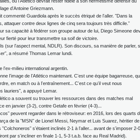
illes, où l'Atlético devrait rester fidèle à son hermétisme défensif du
sillage d'Antoine Griezmann.
ait commenté Guardiola après le succès étriqué de l'aller. "Dans la
 attaquer contre deux lignes de cinq sera toujours très difficile."
our sa capacité à fédérer son groupe autour de lui, Diego Simeone de
r fierté pour leur transmettre sa soif de victoire.
ls (sur l'aspect mental, NDLR). Son discours, sa manière de parler, 
ser", a résumé Thomas Lemar lundi.
 l'ex-milieu international argentin.
nne l'image de l'Atlético maintenant. C'est une équipe bagarreuse, qu
rdre, en match ou à l'entraînement... C'est ce qu'il veut nous
s lauriers", a appuyé Lemar.
tlético a souvent su trouver les ressources dans des matches mal
 en janvier (3-2), contre Getafe en février (4-3)...
blancos" peuvent regarder dans le rétroviseur: en 2016, lors des quarts 
arça de la "MSN" de Lionel Messi, Neymar et Luis Suarez, héritier de
 "Colchoneros" s'étaient inclinés 2-1 à l'aller... avant de s'imposer 2-
iront par s'incliner en finale 1-1, 5-3 t.a.b. face au Real Madrid).