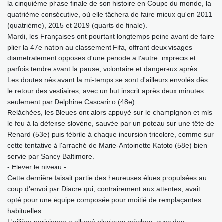
la cinquième phase finale de son histoire en Coupe du monde, la
quatrième consécutive, où elle tâchera de faire mieux qu'en 2011
(quatrième), 2015 et 2019 (quarts de finale).
Mardi, les Françaises ont pourtant longtemps peiné avant de faire
plier la 47e nation au classement Fifa, offrant deux visages
diamétralement opposés d'une période à l'autre: imprécis et
parfois tendre avant la pause, volontaire et dangereux après.
Les doutes nés avant la mi-temps se sont d'ailleurs envolés dès
le retour des vestiaires, avec un but inscrit après deux minutes
seulement par Delphine Cascarino (48e).
Relâchées, les Bleues ont alors appuyé sur le champignon et mis
le feu à la défense slovène, sauvée par un poteau sur une tête de
Renard (53e) puis fébrile à chaque incursion tricolore, comme sur
cette tentative à l'arraché de Marie-Antoinette Katoto (58e) bien
servie par Sandy Baltimore.
- Elever le niveau -
Cette dernière faisait partie des heureuses élues propulsées au
coup d'envoi par Diacre qui, contrairement aux attentes, avait
opté pour une équipe composée pour moitié de remplaçantes
habituelles.
L'ailière parisienne a allumé plusieurs mèches, avec des