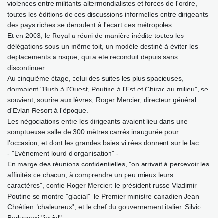
violences entre militants altermondialistes et forces de l'ordre,
toutes les éditions de ces discussions informelles entre dirigeants
des pays riches se déroulent à l'écart des métropoles.
Et en 2003, le Royal a réuni de manière inédite toutes les
délégations sous un même toit, un modèle destiné à éviter les
déplacements à risque, qui a été reconduit depuis sans
discontinuer.
Au cinquième étage, celui des suites les plus spacieuses,
dormaient "Bush à l'Ouest, Poutine à l'Est et Chirac au milieu", se
souvient, sourire aux lèvres, Roger Mercier, directeur général
d'Evian Resort à l'époque.
Les négociations entre les dirigeants avaient lieu dans une
somptueuse salle de 300 mètres carrés inaugurée pour
l'occasion, et dont les grandes baies vitrées donnent sur le lac.
- "Evénement lourd d'organisation" -
En marge des réunions confidentielles, "on arrivait à percevoir les
affinités de chacun, à comprendre un peu mieux leurs
caractères", confie Roger Mercier: le président russe Vladimir
Poutine se montre "glacial", le Premier ministre canadien Jean
Chrétien "chaleureux", et le chef du gouvernement italien Silvio
Berlusconi "jovial".