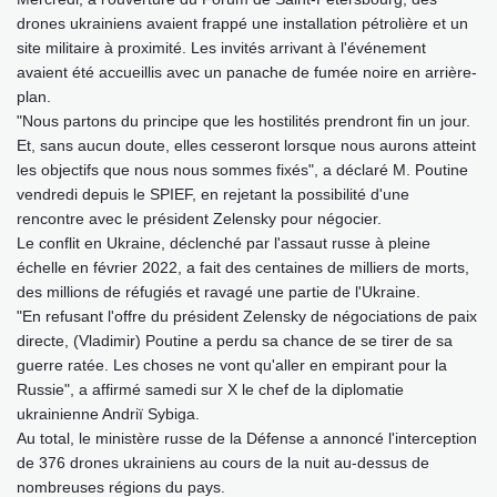
drones ukrainiens avaient frappé une installation pétrolière et un
site militaire à proximité. Les invités arrivant à l'événement
avaient été accueillis avec un panache de fumée noire en arrière-
plan.
"Nous partons du principe que les hostilités prendront fin un jour.
Et, sans aucun doute, elles cesseront lorsque nous aurons atteint
les objectifs que nous nous sommes fixés", a déclaré M. Poutine
vendredi depuis le SPIEF, en rejetant la possibilité d'une
rencontre avec le président Zelensky pour négocier.
Le conflit en Ukraine, déclenché par l'assaut russe à pleine
échelle en février 2022, a fait des centaines de milliers de morts,
des millions de réfugiés et ravagé une partie de l'Ukraine.
"En refusant l'offre du président Zelensky de négociations de paix
directe, (Vladimir) Poutine a perdu sa chance de se tirer de sa
guerre ratée. Les choses ne vont qu'aller en empirant pour la
Russie", a affirmé samedi sur X le chef de la diplomatie
ukrainienne Andriï Sybiga.
Au total, le ministère russe de la Défense a annoncé l'interception
de 376 drones ukrainiens au cours de la nuit au-dessus de
nombreuses régions du pays.