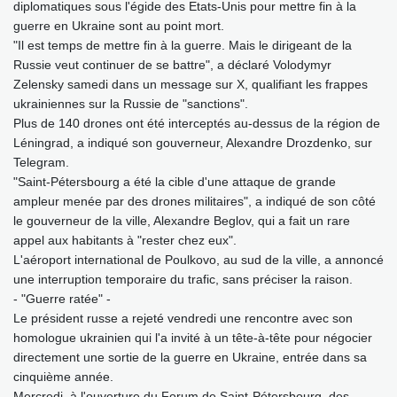
diplomatiques sous l'égide des Etats-Unis pour mettre fin à la
guerre en Ukraine sont au point mort.
"Il est temps de mettre fin à la guerre. Mais le dirigeant de la
Russie veut continuer de se battre", a déclaré Volodymyr
Zelensky samedi dans un message sur X, qualifiant les frappes
ukrainiennes sur la Russie de "sanctions".
Plus de 140 drones ont été interceptés au-dessus de la région de
Léningrad, a indiqué son gouverneur, Alexandre Drozdenko, sur
Telegram.
"Saint-Pétersbourg a été la cible d'une attaque de grande
ampleur menée par des drones militaires", a indiqué de son côté
le gouverneur de la ville, Alexandre Beglov, qui a fait un rare
appel aux habitants à "rester chez eux".
L'aéroport international de Poulkovo, au sud de la ville, a annoncé
une interruption temporaire du trafic, sans préciser la raison.
- "Guerre ratée" -
Le président russe a rejeté vendredi une rencontre avec son
homologue ukrainien qui l'a invité à un tête-à-tête pour négocier
directement une sortie de la guerre en Ukraine, entrée dans sa
cinquième année.
Mercredi, à l'ouverture du Forum de Saint-Pétersbourg, des