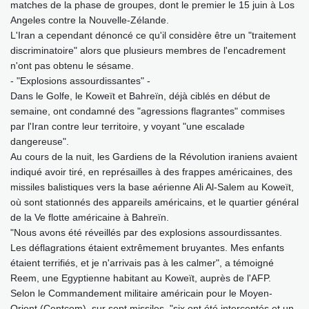
matches de la phase de groupes, dont le premier le 15 juin à Los
Angeles contre la Nouvelle-Zélande.
L'Iran a cependant dénoncé ce qu'il considère être un "traitement
discriminatoire" alors que plusieurs membres de l'encadrement
n'ont pas obtenu le sésame.
- "Explosions assourdissantes" -
Dans le Golfe, le Koweït et Bahreïn, déjà ciblés en début de
semaine, ont condamné des "agressions flagrantes" commises
par l'Iran contre leur territoire, y voyant "une escalade
dangereuse".
Au cours de la nuit, les Gardiens de la Révolution iraniens avaient
indiqué avoir tiré, en représailles à des frappes américaines, des
missiles balistiques vers la base aérienne Ali Al-Salem au Koweït,
où sont stationnés des appareils américains, et le quartier général
de la Ve flotte américaine à Bahreïn.
"Nous avons été réveillés par des explosions assourdissantes.
Les déflagrations étaient extrêmement bruyantes. Mes enfants
étaient terrifiés, et je n'arrivais pas à les calmer", a témoigné
Reem, une Egyptienne habitant au Koweït, auprès de l'AFP.
Selon le Commandement militaire américain pour le Moyen-
Orient (Centcom), sur sept missiles, "six ont été interceptés et un