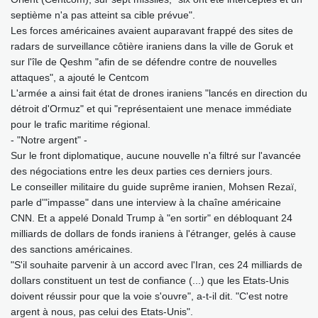
septième n'a pas atteint sa cible prévue".
Les forces américaines avaient auparavant frappé des sites de
radars de surveillance côtière iraniens dans la ville de Goruk et
sur l'île de Qeshm "afin de se défendre contre de nouvelles
attaques", a ajouté le Centcom
L'armée a ainsi fait état de drones iraniens "lancés en direction du
détroit d'Ormuz" et qui "représentaient une menace immédiate
pour le trafic maritime régional.
- "Notre argent" -
Sur le front diplomatique, aucune nouvelle n'a filtré sur l'avancée
des négociations entre les deux parties ces derniers jours.
Le conseiller militaire du guide suprême iranien, Mohsen Rezaï,
parle d'"impasse" dans une interview à la chaîne américaine
CNN. Et a appelé Donald Trump à "en sortir" en débloquant 24
milliards de dollars de fonds iraniens à l'étranger, gelés à cause
des sanctions américaines.
"S'il souhaite parvenir à un accord avec l'Iran, ces 24 milliards de
dollars constituent un test de confiance (...) que les Etats-Unis
doivent réussir pour que la voie s'ouvre", a-t-il dit. "C'est notre
argent à nous, pas celui des Etats-Unis".