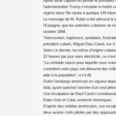
Après avoir capturé en janvier le président
l'administration Trump s'emploie à mettre
régime dans l'île située à quelque 145 kilo
Le message de M. Rubio a été adressé le j
l'Espagne, que les autorités cubaines ne rec
octobre 1868.
"Intervention, ingérence, spoliation, frustrat
président cubain, Miguel Diaz-Canel, sur X
Selon ce dernier, lui-même d'origine cubai
22 heures par jour sans électricité, ce n'e
"La véritable raison pour laquelle vous manq
contrôlent votre pays ont détourné des mill
aide à la population", a-t-il dit.
Outre l'embargo américain en vigueur depuis
total, ayant autorisé l'arrivée d'un seul pétro
Une inculpation de Raul Castro constituerai
Etats-Unis et Cuba, ennemis historiques.
D'après des médias américains, son inculpa
deux avions civils pilotés par des opposants