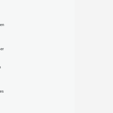
 en
ser
n
les