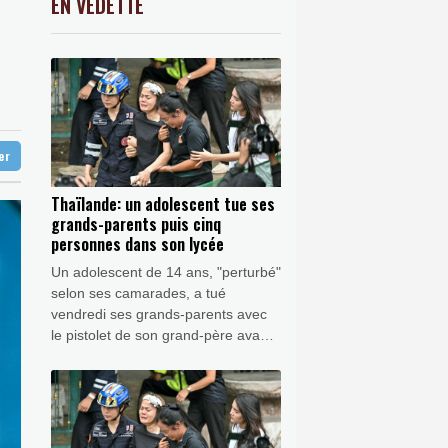
EN VEDETTE
C
-0.41%
1416.23
€
e étrangère", prévient le chef de la
K
0.46%
4322.09
€
0.26%
4336.57
€
s
roches du touriste franco-argentin
ter
Thaïlande: un adolescent tue ses
grands-parents puis cinq
personnes dans son lycée
Un adolescent de 14 ans, "perturbé"
selon ses camarades, a tué
vendredi ses grands-parents avec
le pistolet de son grand-père avant
de faire cinq autres victimes dans
son lycée, près de Bangkok, a
indiqué la police thaïlandaise.