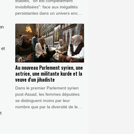
étables, "on est complètement
invisibilisées": face aux inégalités
persistantes dans un univers encore
très masculin, des femmes
s'engagent pour défendre leur place
on
durement gagnée dans l'agriculture.
 et
Au nouveau Parlement syrien, une
actrice, une militante kurde et la
veuve d'un jihadiste
Dans le premier Parlement syrien
post-Assad, les femmes députées
se distinguent moins par leur
nombre que par la diversité de leurs
t
profils: une actrice, une ingénieure
chrétienne, une dirigeante kurde ou
encore la veuve d'un jihadiste.