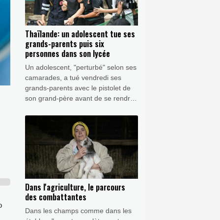
Thaïlande: un adolescent tue ses
grands-parents puis six
personnes dans son lycée
Un adolescent, "perturbé" selon ses
camarades, a tué vendredi ses
grands-parents avec le pistolet de
son grand-père avant de se rendre
dans son lycée, près de Bangkok,
où il a fait six autres victimes, trois
élèves et trois enseignants, a
indiqué la police thaïlandaise.
Dans l'agriculture, le parcours
des combattantes
o
Dans les champs comme dans les