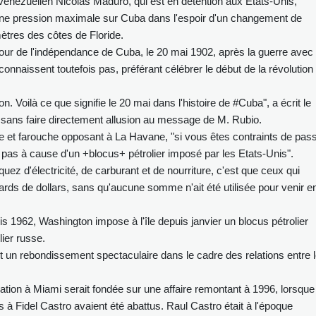
 vénézuélien Nicolas Maduro, qui est en détention aux Etats-Unis,
 une pression maximale sur Cuba dans l'espoir d'un changement de
mètres des côtes de Floride.
our de l'indépendance de Cuba, le 20 mai 1902, après la guerre avec
onnaissent toutefois pas, préférant célébrer le début de la révolution
ion. Voilà ce que signifie le 20 mai dans l'histoire de #Cuba", a écrit le
 sans faire directement allusion au message de M. Rubio.
ne et farouche opposant à La Havane, "si vous êtes contraints de pas
st pas à cause d'un +blocus+ pétrolier imposé par les Etats-Unis".
uez d'électricité, de carburant et de nourriture, c'est que ceux qui
iards de dollars, sans qu'aucune somme n'ait été utilisée pour venir e
 1962, Washington impose à l'île depuis janvier un blocus pétrolier
lier russe.
t un rebondissement spectaculaire dans le cadre des relations entre 
tion à Miami serait fondée sur une affaire remontant à 1996, lorsque
 à Fidel Castro avaient été abattus. Raul Castro était à l'époque