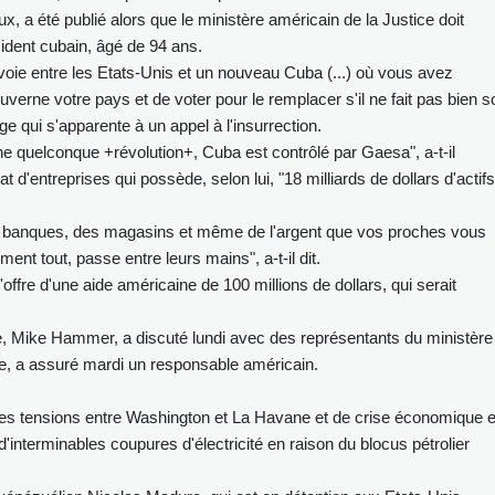
, a été publié alors que le ministère américain de la Justice doit
sident cubain, âgé de 94 ans.
oie entre les Etats-Unis et un nouveau Cuba (...) où vous avez
ouverne votre pays et de voter pour le remplacer s'il ne fait pas bien s
e qui s'apparente à un appel à l'insurrection.
ne quelconque +révolution+, Cuba est contrôlé par Gaesa", a-t-il
 d'entreprises qui possède, selon lui, "18 milliards de dollars d'actifs
, des banques, des magasins et même de l'argent que vos proches vous
ent tout, passe entre leurs mains", a-t-il dit.
'offre d'une aide américaine de 100 millions de dollars, qui serait
e, Mike Hammer, a discuté lundi avec des représentants du ministère
fre, a assuré mardi un responsable américain.
tes tensions entre Washington et La Havane et de crise économique e
 d'interminables coupures d'électricité en raison du blocus pétrolier