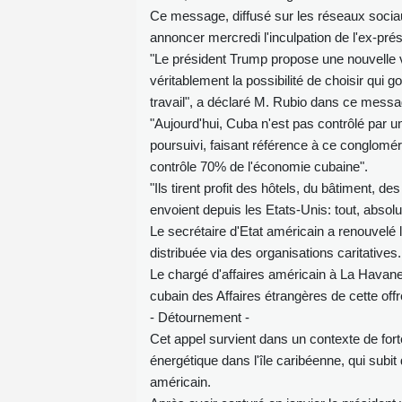
Ce message, diffusé sur les réseaux sociaux
annoncer mercredi l'inculpation de l'ex-pré
"Le président Trump propose une nouvelle v
véritablement la possibilité de choisir qui g
travail", a déclaré M. Rubio dans ce messag
"Aujourd'hui, Cuba n'est pas contrôlé par u
poursuivi, faisant référence à ce conglomérat
contrôle 70% de l'économie cubaine".
"Ils tirent profit des hôtels, du bâtiment
envoient depuis les Etats-Unis: tout, absolum
Le secrétaire d'Etat américain a renouvelé l
distribuée via des organisations caritatives.
Le chargé d'affaires américain à La Havan
cubain des Affaires étrangères de cette of
- Détournement -
Cet appel survient dans un contexte de for
énergétique dans l'île caribéenne, qui subit
américain.