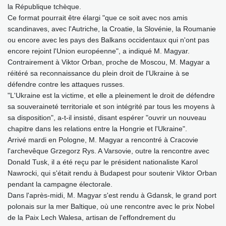
la République tchèque.
Ce format pourrait être élargi "que ce soit avec nos amis
scandinaves, avec l'Autriche, la Croatie, la Slovénie, la Roumanie
ou encore avec les pays des Balkans occidentaux qui n'ont pas
encore rejoint l'Union européenne", a indiqué M. Magyar.
Contrairement à Viktor Orban, proche de Moscou, M. Magyar a
réitéré sa reconnaissance du plein droit de l'Ukraine à se
défendre contre les attaques russes.
"L'Ukraine est la victime, et elle a pleinement le droit de défendre
sa souveraineté territoriale et son intégrité par tous les moyens à
sa disposition", a-t-il insisté, disant espérer "ouvrir un nouveau
chapitre dans les relations entre la Hongrie et l'Ukraine".
Arrivé mardi en Pologne, M. Magyar a rencontré à Cracovie
l'archevêque Grzegorz Rys. A Varsovie, outre la rencontre avec
Donald Tusk, il a été reçu par le président nationaliste Karol
Nawrocki, qui s'était rendu à Budapest pour soutenir Viktor Orban
pendant la campagne électorale.
Dans l'après-midi, M. Magyar s'est rendu à Gdansk, le grand port
polonais sur la mer Baltique, où une rencontre avec le prix Nobel
de la Paix Lech Walesa, artisan de l'effondrement du