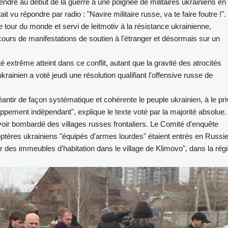
 rendre au début de la guerre à une poignée de militaires ukrainiens en
ait vu répondre par radio : "Navire militaire russe, va te faire foutre !".
e tour du monde et servi de leitmotiv à la résistance ukrainienne,
urs de manifestations de soutien à l'étranger et désormais sur un
é extrême atteint dans ce conflit, autant que la gravité des atrocités
ainien a voté jeudi une résolution qualifiant l'offensive russe de
ntir de façon systématique et cohérente le peuple ukrainien, à le pri
oppement indépendant", explique le texte voté par la majorité absolue.
voir bombardé des villages russes frontaliers. Le Comité d'enquête
tères ukrainiens "équipés d'armes lourdes" étaient entrés en Russie
 des immeubles d'habitation dans le village de Klimovo", dans la rég