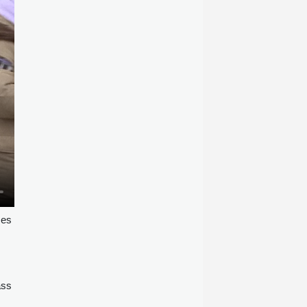
ces
ass