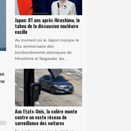
Japon: 81 ans après Hiroshima, le
tabou de la dissuasion nucléaire
vacille
Au moment où le Japon marque le
81e anniversaire des
bombardements atomiques de
Hiroshima et Nagasaki, les
dirigeants nippons plaident pour
relancer le débat sur la dissuasion
un
nucléaire, le ministre de la Défense
une
appelant à des discussions "sans
tabou".
Aux Etats-Unis, la colère monte
contre un vaste réseau de
surveillance des voitures