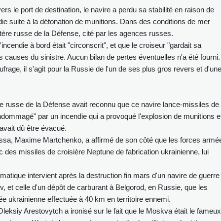
 le port de destination, le navire a perdu sa stabilité en raison de
ie suite à la détonation de munitions. Dans des conditions de mer
istère russe de la Défense, cité par les agences russes.
l'incendie à bord était "circonscrit", et que le croiseur "gardait sa
 les causes du sinistre. Aucun bilan de pertes éventuelles n'a été fourni.
rage, il s'agit pour la Russie de l'un de ses plus gros revers et d'un
ère russe de la Défense avait reconnu que ce navire lance-missiles de
ndommagé" par un incendie qui a provoqué l'explosion de munitions e
vait dû être évacué.
essa, Maxime Martchenko, a affirmé de son côté que les forces armé
des missiles de croisière Neptune de fabrication ukrainienne, lui
atique intervient après la destruction fin mars d'un navire de guerre
v, et celle d'un dépôt de carburant à Belgorod, en Russie, que les
ée ukrainienne effectuée à 40 km en territoire ennemi.
Oleksiy Arestovytch a ironisé sur le fait que le Moskva était le fameux