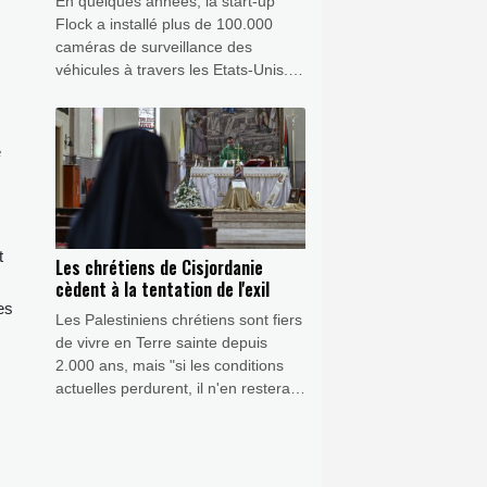
En quelques années, la start-up
Flock a installé plus de 100.000
caméras de surveillance des
véhicules à travers les Etats-Unis.
Mais un vaste mouvement populaire
s'en prend désormais à cette
plateforme accusée d'atteinte à la
e
vie privée - jusqu'à les saboter à la
chaîne.
t
Les chrétiens de Cisjordanie
cèdent à la tentation de l'exil
es
Les Palestiniens chrétiens sont fiers
de vivre en Terre sainte depuis
2.000 ans, mais "si les conditions
actuelles perdurent, il n'en restera
plus un seul d'ici 2050", alerte Mitri
Raheb, pasteur à Bethléem, ville
natale de Jésus-Christ selon la
tradition.