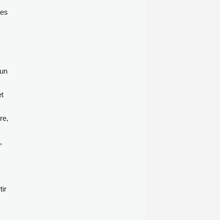
mes
'un
et
re,
,
ir