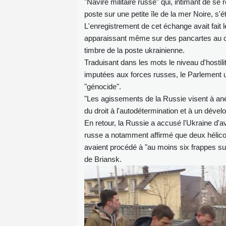
"Navire militaire russe" qui, intimant de se
poste sur une petite île de la mer Noire, s'ét
L'enregistrement de cet échange avait fait l
apparaissant même sur des pancartes au co
timbre de la poste ukrainienne.
Traduisant dans les mots le niveau d'hostilit
imputées aux forces russes, le Parlement ukr
"génocide".
"Les agissements de la Russie visent à anéa
du droit à l'autodétermination et à un dével
En retour, la Russie a accusé l'Ukraine d'a
russe a notamment affirmé que deux hélicop
avaient procédé à "au moins six frappes sur
de Briansk.