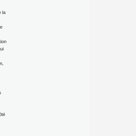
 la
de
tion
ui
n,
s
ôté