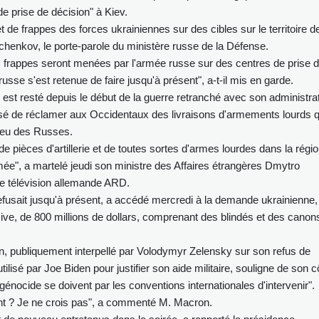
e prise de décision" à Kiev.
de frappes des forces ukrainiennes sur des cibles sur le territoire de
chenkov, le porte-parole du ministère russe de la Défense.
s frappes seront menées par l'armée russe sur des centres de prise 
usse s'est retenue de faire jusqu'à présent", a-t-il mis en garde.
est resté depuis le début de la guerre retranché avec son administra
cessé de réclamer aux Occidentaux des livraisons d'armements lourds q
 feu des Russes.
 pièces d'artillerie et de toutes sortes d'armes lourdes dans la régio
ée", a martelé jeudi son ministre des Affaires étrangères Dmytro
de télévision allemande ARD.
refusait jusqu'à présent, a accédé mercredi à la demande ukrainienne,
sive, de 800 millions de dollars, comprenant des blindés et des canon
publiquement interpellé par Volodymyr Zelensky sur son refus de
lisé par Joe Biden pour justifier son aide militaire, souligne de son c
génocide se doivent par les conventions internationales d'intervenir".
ent ? Je ne crois pas", a commenté M. Macron.