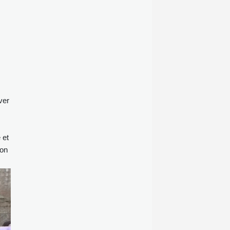
ver
 et
ion