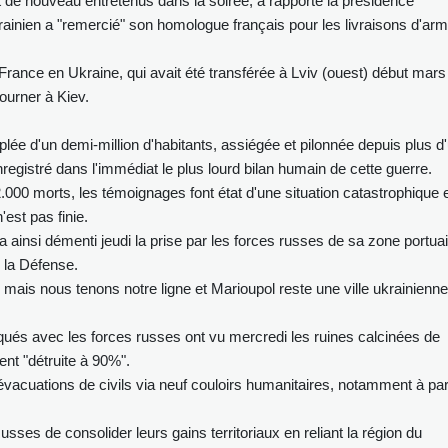
de nouveau entretenus dans la soirée, a rapporté la présidence
ukrainien a "remercié" son homologue français pour les livraisons d'ar
rance en Ukraine, qui avait été transférée à Lviv (ouest) début mars
tourner à Kiev.
uplée d'un demi-million d'habitants, assiégée et pilonnée depuis plus d
registré dans l'immédiat le plus lourd bilan humain de cette guerre.
.000 morts, les témoignages font état d'une situation catastrophique 
'est pas finie.
ainsi démenti jeudi la prise par les forces russes de sa zone portuai
e la Défense.
mais nous tenons notre ligne et Marioupol reste une ville ukrainienne
qués avec les forces russes ont vu mercredi les ruines calcinées de
ent "détruite à 90%".
vacuations de civils via neuf couloirs humanitaires, notamment à part
usses de consolider leurs gains territoriaux en reliant la région du