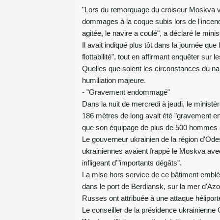
"Lors du remorquage du croiseur Moskva vers
dommages à la coque subis lors de l'incend
agitée, le navire a coulé", a déclaré le min
Il avait indiqué plus tôt dans la journée que 
flottabilité", tout en affirmant enquêter sur
Quelles que soient les circonstances du nauf
humiliation majeure.
- "Gravement endommagé"
Dans la nuit de mercredi à jeudi, le minist
186 mètres de long avait été "gravement e
que son équipage de plus de 500 hommes a
Le gouverneur ukrainien de la région d'Od
ukrainiennes avaient frappé le Moskva avec 
infligeant d'"importants dégâts".
La mise hors service de ce bâtiment emblém
dans le port de Berdiansk, sur la mer d'Azo
Russes ont attribuée à une attaque héliport
Le conseiller de la présidence ukrainienne 