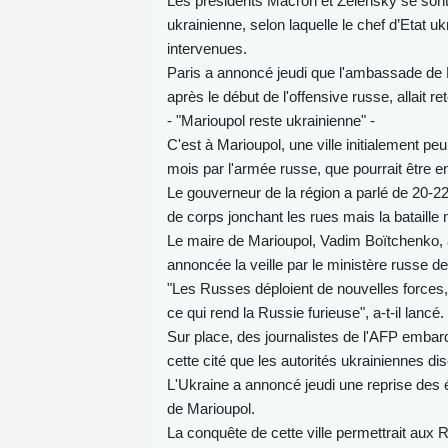
Les présidents Macron et Zelensky se sont 
ukrainienne, selon laquelle le chef d’Etat 
intervenues.
Paris a annoncé jeudi que l'ambassade de F
après le début de l'offensive russe, allait re
- "Marioupol reste ukrainienne" -
C'est à Marioupol, une ville initialement pe
mois par l'armée russe, que pourrait être en
Le gouverneur de la région a parlé de 20-22
de corps jonchant les rues mais la bataille n
Le maire de Marioupol, Vadim Boïtchenko, a 
annoncée la veille par le ministère russe d
"Les Russes déploient de nouvelles forces, 
ce qui rend la Russie furieuse", a-t-il lancé.
Sur place, des journalistes de l'AFP embar
cette cité que les autorités ukrainiennes dis
L'Ukraine a annoncé jeudi une reprise des é
de Marioupol.
La conquête de cette ville permettrait aux R