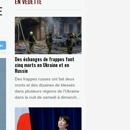
EN VEDETTE
C
-0.41%
1416.23
€
E
 vacille
K
1.64%
4392.86
€
llance des voitures
0.08%
4329.06
€
rse vies et paysages
ter
Des échanges de frappes font
cinq morts en Ukraine et en
Russie
Des frappes russes ont fait deux
morts et des dizaines de blessés
dans plusieurs régions de l'Ukraine
dans la nuit de samedi à dimanche,
tandis qu'une attaque de drones
ukrainienne a tué trois personnes
dans la région russe de Belgorod.