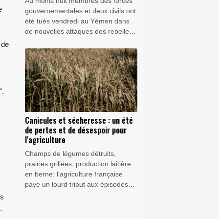
Au moins huit membres des forces
e
gouvernementales et deux civils ont
été tués vendredi au Yémen dans
de nouvelles attaques des rebelles
houthis dans une province riche en
 de
pétrole, au lendemain des frappes
les plus meurtrières depuis la trêve
de 2022.
".
Canicules et sécheresse : un été
de pertes et de désespoir pour
l'agriculture
Champs de légumes détruits,
prairies grillées, production laitière
en berne: l'agriculture française
paye un lourd tribut aux épisodes
caniculaires qui s'ajoutent à une
ns
sécheresse inédite, entre autres
.
facteurs. La récolte de maïs, par