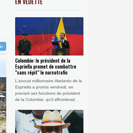
EN VEDETTE
C
-0.41%
1416.23
€
R
p, entre en fonctions
K
1.64%
4392.86
€
 les commerçants
0.08%
4329.06
€
éricain
 une région pétrolifère
ter
Colombie: le président de la
Espriella promet de combattre
"sans répit" le narcotrafic
L'avocat millionnaire Abelardo de la
Espriella a promis vendredi, en
prenant ses fonctions de président
de la Colombie, qu'il affronterait
"sans répit" le narcotrafic, dans un
pays frappé par la violence des
groupes armés.