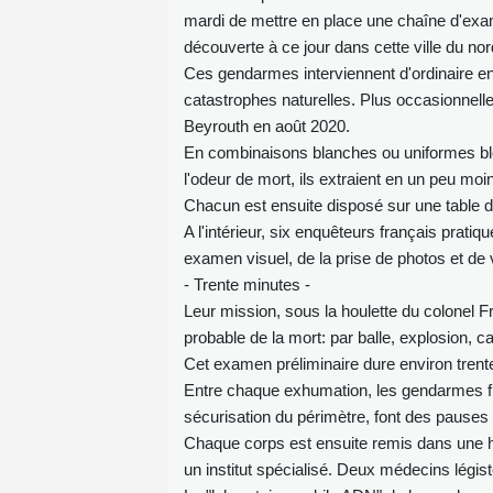
mardi de mettre en place une chaîne d'exam
découverte à ce jour dans cette ville du no
Ces gendarmes interviennent d'ordinaire e
catastrophes naturelles. Plus occasionnelle
Beyrouth en août 2020.
En combinaisons blanches ou uniformes b
l'odeur de mort, ils extraient en un peu moi
Chacun est ensuite disposé sur une table 
A l'intérieur, six enquêteurs français pratiq
examen visuel, de la prise de photos et de
- Trente minutes -
Leur mission, sous la houlette du colonel Fr
probable de la mort: par balle, explosion, ca
Cet examen préliminaire dure environ trent
Entre chaque exhumation, les gendarmes fran
sécurisation du périmètre, font des pauses 
Chaque corps est ensuite remis dans une h
un institut spécialisé. Deux médecins légis