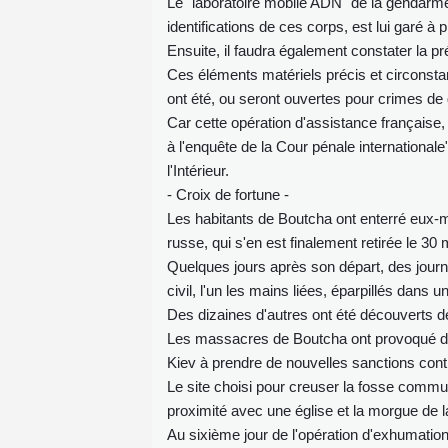
Le "laboratoire mobile ADN" de la gendarmer
identifications de ces corps, est lui garé à 
Ensuite, il faudra également constater la p
Ces éléments matériels précis et circonstan
ont été, ou seront ouvertes pour crimes de 
Car cette opération d'assistance française,
à l'enquête de la Cour pénale internationale"
l'Intérieur.
- Croix de fortune -
Les habitants de Boutcha ont enterré eux-m
russe, qui s'en est finalement retirée le 3
Quelques jours après son départ, des journ
civil, l'un les mains liées, éparpillés dans u
Des dizaines d'autres ont été découverts
Les massacres de Boutcha ont provoqué des
Kiev à prendre de nouvelles sanctions cont
Le site choisi pour creuser la fosse commune 
proximité avec une église et la morgue de la 
Au sixième jour de l'opération d'exhumation,