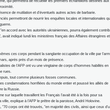
ie, qui permettra de recueillir les premiers échantillons destinés aux
proximité.
résence de mutilation et d'éventuels autres actes de barbarie.
ciés permettront de nourrir les enquêtes locales et internationales qu
guerre.
 "en accord avec les autorités ukrainiennes, pourra également contri
, avait indiqué lundi les ministères français des Affaires étrangères e
êmes ces corps pendant la sanglante occupation de la ville par l'ar
0 mars, après près d'un mois de présence.
alistes de l'AFP ont vu une vingtaine de corps d'hommes habillés en
ne rues.
 depuis, tout comme plusieurs fosses communes.
 condamnations horrifiées du monde entier et poussé les alliés de
re la Russie.
sur laquelle travaillent les Français l'avait été à la fois pour sa
ville, explique à l'AFP le prêtre de la paroisse, Andriï Holovine.
 "70 corps ont été trouvés, "en majorité des civils, ainsi que ceux d'