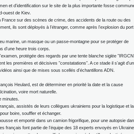
en et d'identification sur le site de la plus importante fosse commun
rd-ouest de Kiev.
n France sur des scènes de crime, des accidents de la route ou des
ment, ils sont déployés à l'étranger, comme après l'explosion du port
leu marine, un masque ou un passe-montagne pour se protéger de
ns d'une heure trois corps.
d'examen, protégée des regards par une tente blanche siglée "IRGCN
uent les premières et décisives "constatations". A ce stade il s'agit d'un
 vidéos ainsi que de mises sous scellés d'échantillons ADN.
ançois Heulard, est de déterminer en priorité la date et la cause
lcination, voire mort naturelle.
e minutes.
çais, assistés de leurs collègues ukrainiens pour la logistique et la
pour boire, souffler et échanger.
ousse et emporté dans un camion frigorifique, pour une autopsie da
tes français font partie de l'équipe des 18 experts envoyés en Ukraine