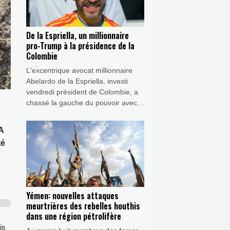
De la Espriella, un millionnaire
pro-Trump à la présidence de la
Colombie
L'excentrique avocat millionnaire
Abelardo de la Espriella, investi
vendredi président de Colombie, a
chassé la gauche du pouvoir avec
un discours antisystème et la
promesse de mater les groupes
A
armés du pays.
té
Yémen: nouvelles attaques
meurtrières des rebelles houthis
dans une région pétrolifère
is