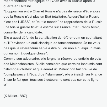
rapprochement stratégique de l'Otan avec la Russie après la
guerre en Ukraine.
"L'opposition entre Otan et Russie n'a pas de raison d'être alors
que la Russie n'est plus un Etat totalitaire. Aujourd'hui la Russie
n'est pas l'URSS", et "tout le monde" se rapprochera de la Russie
une fois la guerre finie", a estimé sur France Inter Franck Allisio,
conseiller de la candidate.
Elle a aussi défendu la banalisation du référendum en souhaitant
qu'il "devienne un outil classique de fonctionnement. Je ne veux
pas que le référendum serve à dire oui ou non à quelqu'un mais
oui ou non à quelque chose".
Comme son adversaire, elle lorgne la réserve potentielle de voix
des Mélenchonistes. Si elle considère que certains Insoumis sont
"islamogauchistes" et que Jean-Luc Mélenchon fait preuve de
"complaisance à l'égard de l'islamisme", elle a insisté, sur France
2, sur le fait que "tous ses électeurs ne sont pas sur cette ligne-
là".
(K.Müller--BBZ)