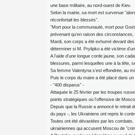
une base militaire, au nord-ouest de Kiev.
Selon la mairie, sa mort est survenue "alor
réconfortait les blessés".
"Mort pour la communauté, mort pour Gosto
prévenant qu'en raison des circonstances, d
Mardi, son corps a été exhumé devant des e
déterminer si M. Prylipko a été victime d'u
A l'aide d'une longue corde jaune, son cad
blessures, parmi lesquelles une à la tête, s
Sa femme Valentyna s'est effondrée, au mil
Puis le corps du maire a été placé dans un s
- "400 disparus" -
Attaquée le 25 février par les troupes russe
points stratégiques où l'offensive de Mosco
Depuis que la Russie a annoncé le retrait d
du pays -, les Ukrainiens ont repris le contrô
Toutes ont été dévastées par les combats. 
ukrainiennes qui accusent Moscou de "crim