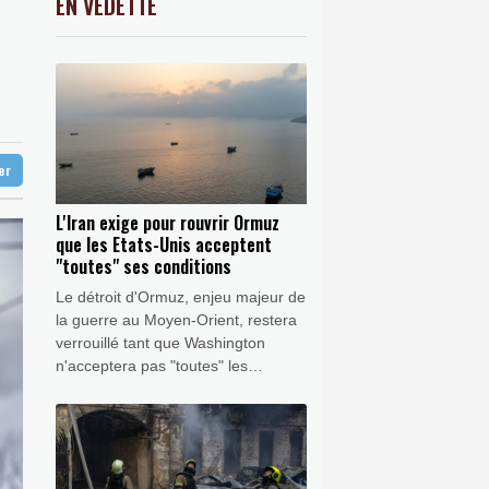
EN VEDETTE
C
-0.41%
1416.23
€
K
1.64%
4392.86
€
e
0.08%
4329.06
€
 vacille
ter
L'Iran exige pour rouvrir Ormuz
que les Etats-Unis acceptent
"toutes" ses conditions
Le détroit d'Ormuz, enjeu majeur de
la guerre au Moyen-Orient, restera
verrouillé tant que Washington
n'acceptera pas "toutes" les
conditions posées par Téhéran, ont
insisté dimanche les Gardiens de la
Révolution, éloignant l'espoir d'un
règlement rapide du conflit.