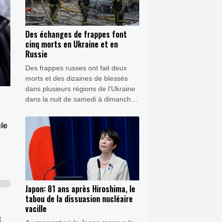
Des échanges de frappes font
cinq morts en Ukraine et en
Russie
Des frappes russes ont fait deux
morts et des dizaines de blessés
dans plusieurs régions de l'Ukraine
dans la nuit de samedi à dimanche,
tandis qu'une attaque de drones
ukrainienne a tué trois personnes
ule
dans la région russe de Belgorod.
Japon: 81 ans après Hiroshima, le
tabou de la dissuasion nucléaire
vacille
t