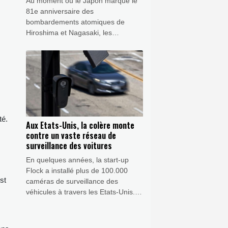
Au moment où le Japon marque le
81e anniversaire des
bombardements atomiques de
Hiroshima et Nagasaki, les
dirigeants nippons plaident pour
relancer le débat sur la dissuasion
nucléaire, le ministre de la Défense
appelant à des discussions "sans
tabou".
té.
Aux Etats-Unis, la colère monte
contre un vaste réseau de
surveillance des voitures
En quelques années, la start-up
Flock a installé plus de 100.000
st
caméras de surveillance des
véhicules à travers les Etats-Unis.
Mais un vaste mouvement populaire
s'en prend désormais à cette
plateforme accusée d'atteinte à la