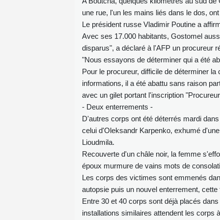
A Boutcha, quelques kilomètres au sud de 
une rue, l'un les mains liés dans le dos, ont
Le président russe Vladimir Poutine a affirmé
Avec ses 17.000 habitants, Gostomel aussi
disparus", a déclaré à l'AFP un procureur ré
"Nous essayons de déterminer qui a été aba
Pour le procureur, difficile de déterminer
informations, il a été abattu sans raison par
avec un gilet portant l'inscription "Procure
- Deux enterrements -
D'autres corps ont été déterrés mardi dan
celui d'Oleksandr Karpenko, exhumé d'une 
Lioudmila.
Recouverte d'un châle noir, la femme s'eff
époux murmure de vains mots de consolati
Les corps des victimes sont emmenés dans
autopsie puis un nouvel enterrement, cette f
Entre 30 et 40 corps sont déjà placés dans
installations similaires attendent les corps à