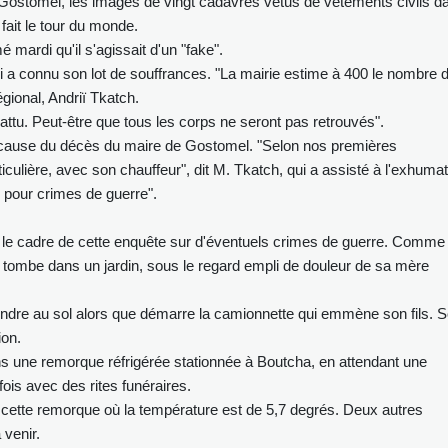
Gostomel, les images de vingt cadavres vêtus de vêtements civils d
 fait le tour du monde.
 mardi qu'il s'agissait d'un "fake".
 a connu son lot de souffrances. "La mairie estime à 400 le nombre 
gional, Andriï Tkatch.
ttu. Peut-être que tous les corps ne seront pas retrouvés".
 la cause du décès du maire de Gostomel. "Selon nos premières
ticulière, avec son chauffeur", dit M. Tkatch, qui a assisté à l'exhuma
ur pour crimes de guerre".
s le cadre de cette enquête sur d'éventuels crimes de guerre. Comme
tombe dans un jardin, sous le regard empli de douleur de sa mère
ondre au sol alors que démarre la camionnette qui emmène son fils. 
on.
 une remorque réfrigérée stationnée à Boutcha, en attendant une
ois avec des rites funéraires.
 cette remorque où la température est de 5,7 degrés. Deux autres
 venir.