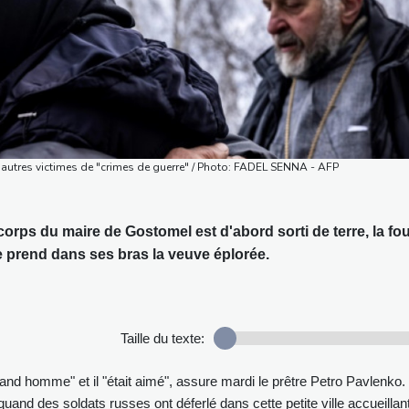
'autres victimes de "crimes de guerre" / Photo: FADEL SENNA - AFP
corps du maire de Gostomel est d'abord sorti de terre, la fo
e prend dans ses bras la veuve éplorée.
Taille du texte:
grand homme" et il "était aimé", assure mardi le prêtre Petro Pavlenko.
uand des soldats russes ont déferlé dans cette petite ville accueillan