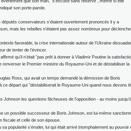
 événement que son mari, "s'excuse sans réserve", même si elle
indiqué son porte-parole.
rs députés conservateurs s'étaient ouvertement prononcés il y a
nson, mais les rebelles n'étaient pas assez nombreux pour déclenche
ntexte favorable, la crise internationale autour de l'Ukraine dissuada
r de tenter de l'évincer.
firmé qu'il n'était "pas prêt à donner à Vladimir Poutine la satisfacti
 renverser le Premier ministre du Royaume-Uni et de déstabiliser la
ouglas Ross, qui avait un temps demandé la démission de Boris
 à ce départ qui "déstabiliserait le Royaume-Uni quand nous devons ê
s Johnson les questions fâcheuses de l'opposition - au moins jusqu'à
mme un possible successeur de Boris Johnson, est lui-même sanction
on fiscale et celle de son épouse.
u sa popularité s'éroder, lui qui était arrivé triomphalement au pouvoir