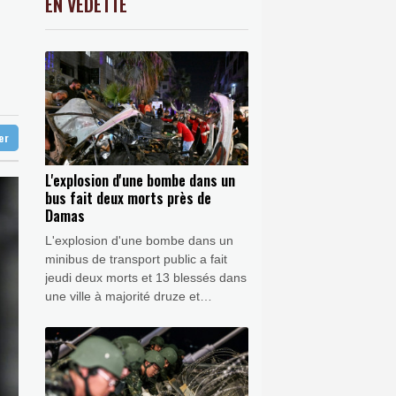
EN VEDETTE
C
-0.41%
1416.23
€
en Reusser reste maillot jaune
K
0.46%
4322.09
€
0.32%
4325.44
€
 Europe
ter
L'explosion d'une bombe dans un
bus fait deux morts près de
Damas
L'explosion d'une bombe dans un
minibus de transport public a fait
jeudi deux morts et 13 blessés dans
une ville à majorité druze et
chrétienne près de Damas, a
rapporté l'agence de presse
officielle syrienne, citant le ministère
de la Santé.