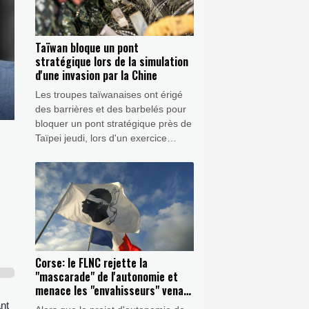
Taïwan bloque un pont
stratégique lors de la simulation
d'une invasion par la Chine
Les troupes taïwanaises ont érigé
des barrières et des barbelés pour
bloquer un pont stratégique près de
Taïpei jeudi, lors d'un exercice
simulant une invasion par la Chine,
qui visait à bloquer l'accès à la
capitale.
Corse: le FLNC rejette la
"mascarade" de l'autonomie et
menace les "envahisseurs" venant
vivre sur l'île
ant