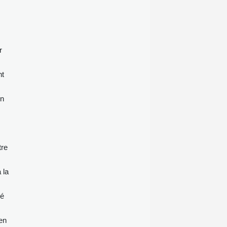
avec les Etats-Unis.
r
nt
on
tre
 la
né
 en