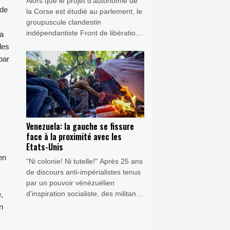
Alors que le projet d'autonomie de
 de
la Corse est étudié au parlement, le
groupuscule clandestin
indépendantiste Front de libération
 a
nationale corse - Union des
des
Combattants (FLNC-UC) l'a
par
vivement rejeté ainsi que tous ses
soutiens, menaçant également les
"envahisseurs" non-corses sur l'île.
Venezuela: la gauche se fissure
face à la proximité avec les
Etats-Unis
en
"Ni colonie! Ni tutelle!" Après 25 ans
de discours anti-impérialistes tenus
par un pouvoir vénézuélien
d'inspiration socialiste, des militants
,
de gauche s'indignent du
n
changement de cap, Caracas
collaborant désormais étroitement