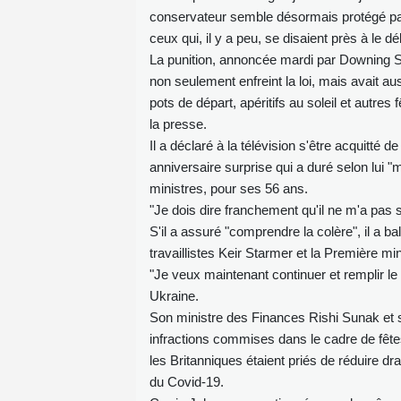
conservateur semble désormais protégé par l
ceux qui, il y a peu, se disaient près à le dé
La punition, annoncée mardi par Downing S
non seulement enfreint la loi, mais avait auss
pots de départ, apéritifs au soleil et autre
la presse.
Il a déclaré à la télévision s'être acquitt
anniversaire surprise qui a duré selon lui "
ministres, pour ses 56 ans.
"Je dois dire franchement qu'il ne m'a pas s
S'il a assuré "comprendre la colère", il a 
travaillistes Keir Starmer et la Première m
"Je veux maintenant continuer et remplir le m
Ukraine.
Son ministre des Finances Rishi Sunak et
infractions commises dans le cadre de fête
les Britanniques étaient priés de réduire dr
du Covid-19.