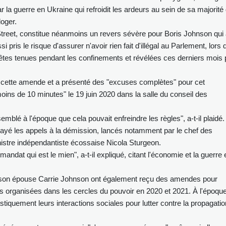
a guerre en Ukraine qui refroidit les ardeurs au sein de sa majorité
loger.
treet, constitue néanmoins un revers sévère pour Boris Johnson qui
i pris le risque d'assurer n'avoir rien fait d'illégal au Parlement, lors 
s fêtes tenues pendant les confinements et révélées ces derniers mois 
é de cette amende et a présenté des "excuses complètes" pour cet
moins de 10 minutes" le 19 juin 2020 dans la salle du conseil des
emblé à l'époque que cela pouvait enfreindre les règles", a-t-il plaidé.
balayé les appels à la démission, lancés notamment par le chef des
inistre indépendantiste écossaise Nicola Sturgeon.
andat qui est le mien", a-t-il expliqué, citant l'économie et la guerre 
 son épouse Carrie Johnson ont également reçu des amendes pour
s organisées dans les cercles du pouvoir en 2020 et 2021. À l'époque
astiquement leurs interactions sociales pour lutter contre la propagatio