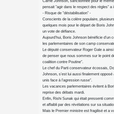
Carrie Johnson, sanctionnée pour le même
pensait "agir dans le respect des règles" a 
- Risque de "déstabilisation" -
Conscients de la colère populaire, plusieu
quelques mois pour le départ de Boris Joh
un vote de défiance.
Aujourd'hui, Boris Johnson bénéficie d'un co
les parlementaires de son camp conservateu
Le député conservateur Roger Gale a ainsi af
de penser que nous sommes sur le point de
coalition contre Poutine".
Le chef du Parti conservateur écossais, D
Johnson, s'est lui aussi finalement opposé
unis face à l'agression russe".
Les vacances parlementaires évitent à Bori
reprise des débats mardi.
Enfin, Rishi Sunak qui était pressenti co
et affaibli par des révélations sur sa situati
Mais le Premier ministre est fragilisé et a v