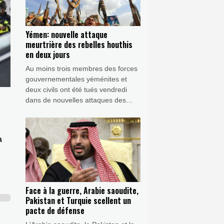
Yémen: nouvelle attaque
meurtrière des rebelles houthis
en deux jours
Au moins trois membres des forces
gouvernementales yéménites et
deux civils ont été tués vendredi
dans de nouvelles attaques des
rebelles houthis dans une province
riche en pétrole, au lendemain des
frappes les plus meurtrières depuis
a
la trêve de 2022.
Face à la guerre, Arabie saoudite,
Pakistan et Turquie scellent un
pacte de défense