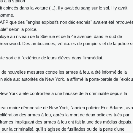
 à la station".
it coincés dans la voiture (...), il y avait du sang sur le sol. Il y avait
t homme.
'AFP que des "engins explosifs non déclenchés" avaient été retrouvé
le" selon la police.
éployé au niveau de la 36e rue et de la 4e avenue, dans le sud de
 Greenwood. Des ambulances, véhicules de pompiers et de la police s
e sortie à l'extérieur de leurs élèves dans l'immédiat.
i de nouvelles mesures contre les armes à feu, a été informé de la
 aide aux autorités de New York, a affirmé la porte-parole de l'exécut
e New York a été confrontée à une hausse de la criminalité depuis la
veau maire démocrate de New York, l'ancien policier Eric Adams, ava
prolifération des armes à feu, après la mort de deux policiers tués par
s drames impliquant des armes à feu ont fait la une des médias depuis.
sur la criminalité, qu'il s'agisse de fusillades ou de la perte d'une