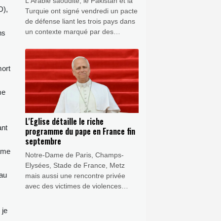
L'Arabie saoudite, le Pakistan et la
D),
Turquie ont signé vendredi un pacte
de défense liant les trois pays dans
un contexte marqué par des
ns
attaques contre le royaume
saoudien et la guerre au Moyen-
Orient.
mort
me
L'Eglise détaille le riche
ant
programme du pape en France fin
septembre
rame
Notre-Dame de Paris, Champs-
Elysées, Stade de France, Metz
 au
mais aussi une rencontre privée
avec des victimes de violences
sexuelles lors de son passage à
Lourdes : le Vatican a détaillé
 je
vendredi le riche programme du