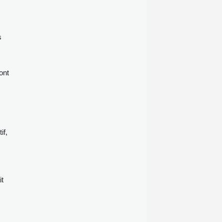
pape Léon XIV lors de sa visite en
France fin septembre.
s
ont
if,
it