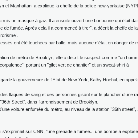
lyn et Manhattan, a expliqué la cheffe de la police new-yorkaise (NYP
idu a mis un masque à gaz. Il a ensuite ouvert une bonbonne qui était da
ie de fumée. Après cela il a commencé à tirer", a décrit la cheffe de la
rrorisme".
essés ont été touchées par balle, mais aucune n'était en danger de 
tation de métro de Brooklyn, elle a décrit le suspect comme "un hom
orpulence", portant un "gilet vert de chantier" et un sweat-shirt à
 garde la gouverneure de l'Etat de New York, Kathy Hochul, en appel
des flaques de sang et des personnes gisant sur le plancher d'une 
n "36th Street", dans l'arrondissement de Brooklyn.
'une voiture enfumée du métro, au niveau de la station "36th street",
i s'exprimait sur CNN, "une grenade à fumée... une bombe a explosé