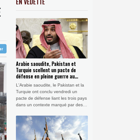
EN VEDETTE
C
-0.41%
1416.23
€
E
n pacte de défense
K
0.46%
4322.09
€
illes en eau libre
0.3%
4338.26
€
embre
e l'emploi américain
ter
Arabie saoudite, Pakistan et
Turquie scellent un pacte de
défense en pleine guerre au
Moyen-Orient
L'Arabie saoudite, le Pakistan et la
Turquie ont conclu vendredi un
pacte de défense liant les trois pays
dans un contexte marqué par des
attaques contre le royaume
saoudien et la guerre au Moyen-
Orient.