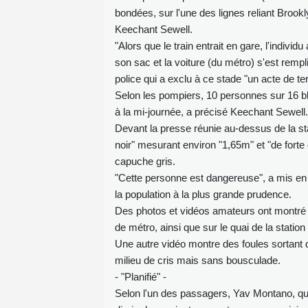
bondées, sur l'une des lignes reliant Brook
Keechant Sewell.
"Alors que le train entrait en gare, l'indiv
son sac et la voiture (du métro) s'est rempl
police qui a exclu à ce stade "un acte de te
Selon les pompiers, 10 personnes sur 16 bl
à la mi-journée, a précisé Keechant Sewell.
Devant la presse réunie au-dessus de la s
noir" mesurant environ "1,65m" et "de forte c
capuche gris.
"Cette personne est dangereuse", a mis en
la population à la plus grande prudence.
Des photos et vidéos amateurs ont montré 
de métro, ainsi que sur le quai de la statio
Une autre vidéo montre des foules sortant d
milieu de cris mais sans bousculade.
- "Planifié" -
Selon l'un des passagers, Yav Montano, qu