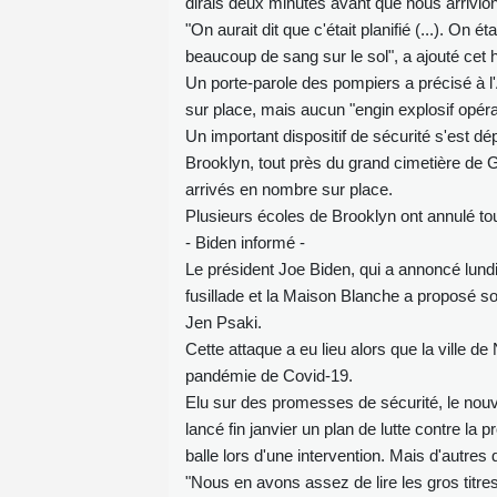
dirais deux minutes avant que nous arrivions
"On aurait dit que c'était planifié (...). On éta
beaucoup de sang sur le sol", a ajouté ce
Un porte-parole des pompiers a précisé à l
sur place, mais aucun "engin explosif opérab
Un important dispositif de sécurité s'est d
Brooklyn, tout près du grand cimetière de
arrivés en nombre sur place.
Plusieurs écoles de Brooklyn ont annulé tout
- Biden informé -
Le président Joe Biden, qui a annoncé lund
fusillade et la Maison Blanche a proposé son
Jen Psaki.
Cette attaque a eu lieu alors que la ville d
pandémie de Covid-19.
Elu sur des promesses de sécurité, le nou
lancé fin janvier un plan de lutte contre la 
balle lors d'une intervention. Mais d'autre
"Nous en avons assez de lire les gros titres 