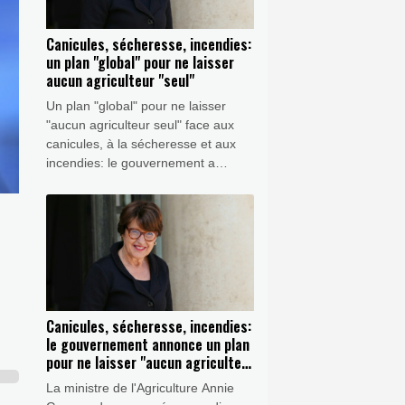
Canicules, sécheresse, incendies:
un plan "global" pour ne laisser
aucun agriculteur "seul"
Un plan "global" pour ne laisser
"aucun agriculteur seul" face aux
canicules, à la sécheresse et aux
incendies: le gouvernement a
répondu mercredi aux alertes
lancées par l'ensemble du monde
agricole, qui devra toutefois
attendre des estimations plus
précises des pertes pour calibrer les
aides.
Canicules, sécheresse, incendies:
le gouvernement annonce un plan
pour ne laisser "aucun agriculteur
seul"
La ministre de l'Agriculture Annie