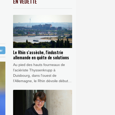
EN VEDETTE
C
-0.41%
1416.23
€
vec Manchester City
K
0.46%
4322.09
€
en Reusser reste maillot jaune
0.32%
4325.44
€
 Europe
ter
Le Rhin s'assèche, l'industrie
allemande en quête de solutions
Au pied des hauts fourneaux de
l'aciériste Thyssenkrupp à
Duisbourg, dans l'ouest de
l'Allemagne, le Rhin dévoile début
août son lit en partie asséché, une
nouvelle réalité climatique qui vire
au casse-tête économique pour une
industrie allemande ébranlée.