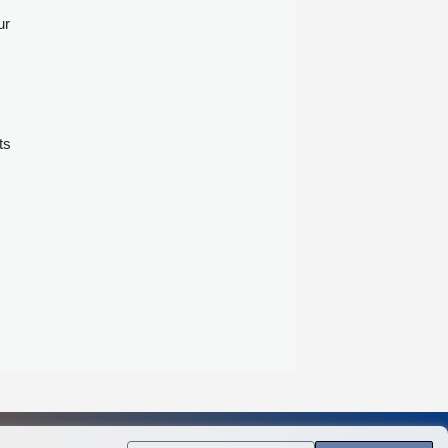
ur
ts