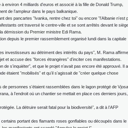
à environ 4 milliards d'euros et associé à la fille de Donald Trump,
nent de l'ampleur dans le pays balkanique.
t des pancartes "Ivanka, rentre chez toi" ou encore "l'Albanie n'est 
festants ont traversé le centre-ville et se sont arrêtés devant le sièg
 la démission du Premier ministre Edi Rama.
tation depuis le premier rassemblement organisé lundi dans la capitale
les investisseurs au détriment des intérêts du pays", M. Rama affirm
jet et accuse des "forces étrangères" d'inciter ces manifestations.
on de s'inquiéter", et que le projet n'avait pas encore été approuvé. Il a
e étaient "mobilisés" et qu'il s'agissait de "créer quelque chose
nes de personnes s'étaient rassemblées dans le lagon protégé de Vjosa
na, à l'endroit où un chantier se mettait en place ces derniers jours,
égée. La détruire serait fatal pour la biodiversité", a dit à l'AFP
 certains portant des flamants roses gonflables ou découpés dans le
es manifestants ont scandé "Annulez le projet !".