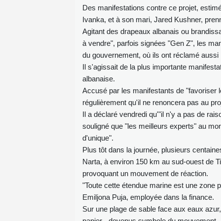
Des manifestations contre ce projet, estimé 
Ivanka, et à son mari, Jared Kushner, pren
Agitant des drapeaux albanais ou brandissan
à vendre", parfois signées "Gen Z", les mani
du gouvernement, où ils ont réclamé aussi
Il s'agissait de la plus importante manifes
albanaise.
Accusé par les manifestants de "favoriser 
régulièrement qu'il ne renoncera pas au pro
Il a déclaré vendredi qu'"il n'y a pas de rais
souligné que "les meilleurs experts" au mond
d'unique".
Plus tôt dans la journée, plusieurs centai
Narta, à environ 150 km au sud-ouest de Tira
provoquant un mouvement de réaction.
"Toute cette étendue marine est une zone prot
Emiljona Puja, employée dans la finance.
Sur une plage de sable face aux eaux azur,
papier - devenus symbole du mouvement -, l