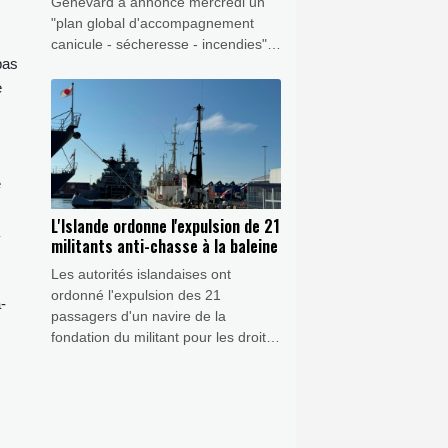
Genevard a annoncé mercredi un
"plan global d'accompagnement
canicule - sécheresse - incendies"
pas
pour qu'aucun agriculteur ne soit
"laissé seul face à cette situation",
e
avec des mesures d'urgence pour
compenser les difficultés
économiques et des "adaptations"
pour l'accès à l'eau.
e
L'Islande ordonne l'expulsion de 21
militants anti-chasse à la baleine
Les autorités islandaises ont
ordonné l'expulsion des 21
-
passagers d'un navire de la
fondation du militant pour les droits
des animaux Paul Watson,
arraisonné la semaine dernière
alors qu'il menait une action contre
la chasse à la baleine, a annoncé la
police islandaise à l'AFP mercredi.