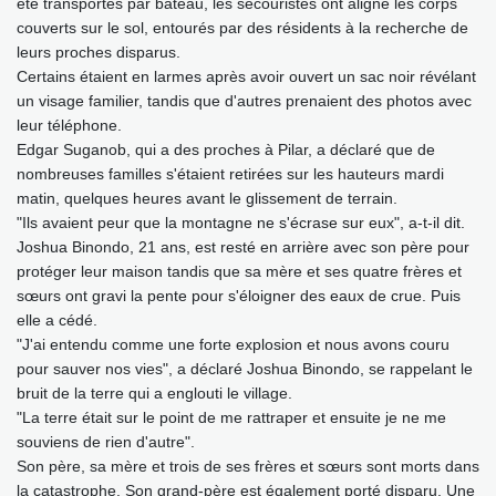
été transportés par bateau, les secouristes ont aligné les corps
couverts sur le sol, entourés par des résidents à la recherche de
leurs proches disparus.
Certains étaient en larmes après avoir ouvert un sac noir révélant
un visage familier, tandis que d'autres prenaient des photos avec
leur téléphone.
Edgar Suganob, qui a des proches à Pilar, a déclaré que de
nombreuses familles s'étaient retirées sur les hauteurs mardi
matin, quelques heures avant le glissement de terrain.
"Ils avaient peur que la montagne ne s'écrase sur eux", a-t-il dit.
Joshua Binondo, 21 ans, est resté en arrière avec son père pour
protéger leur maison tandis que sa mère et ses quatre frères et
sœurs ont gravi la pente pour s'éloigner des eaux de crue. Puis
elle a cédé.
"J'ai entendu comme une forte explosion et nous avons couru
pour sauver nos vies", a déclaré Joshua Binondo, se rappelant le
bruit de la terre qui a englouti le village.
"La terre était sur le point de me rattraper et ensuite je ne me
souviens de rien d'autre".
Son père, sa mère et trois de ses frères et sœurs sont morts dans
la catastrophe. Son grand-père est également porté disparu. Une