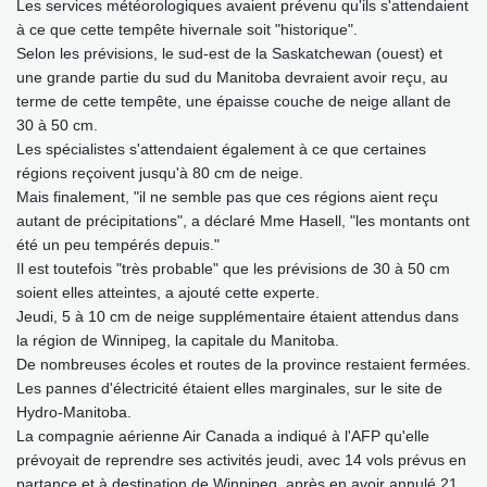
Les services météorologiques avaient prévenu qu'ils s'attendaient
à ce que cette tempête hivernale soit "historique".
Selon les prévisions, le sud-est de la Saskatchewan (ouest) et
une grande partie du sud du Manitoba devraient avoir reçu, au
terme de cette tempête, une épaisse couche de neige allant de
30 à 50 cm.
Les spécialistes s'attendaient également à ce que certaines
régions reçoivent jusqu'à 80 cm de neige.
Mais finalement, "il ne semble pas que ces régions aient reçu
autant de précipitations", a déclaré Mme Hasell, "les montants ont
été un peu tempérés depuis."
Il est toutefois "très probable" que les prévisions de 30 à 50 cm
soient elles atteintes, a ajouté cette experte.
Jeudi, 5 à 10 cm de neige supplémentaire étaient attendus dans
la région de Winnipeg, la capitale du Manitoba.
De nombreuses écoles et routes de la province restaient fermées.
Les pannes d'électricité étaient elles marginales, sur le site de
Hydro-Manitoba.
La compagnie aérienne Air Canada a indiqué à l'AFP qu'elle
prévoyait de reprendre ses activités jeudi, avec 14 vols prévus en
partance et à destination de Winnipeg, après en avoir annulé 21