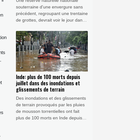
Une réserve naturelle nationale
souterraine d'une envergure sans
précédent, regroupant une trentaine
en
de grottes, devrait voir le jour dans
le département pyrénéen de
l'Ariège dès 2027 afin de mieux
tion
protéger ces cavités, les mettre en
valeur et y faciliter la recherche.
nts
.
Inde: plus de 100 morts depuis
juillet dans des inondations et
t
glissements de terrain
Des inondations et des glissements
de terrain provoqués par les pluies
de mousson torrentielles ont fait
es
plus de 100 morts en Inde depuis
début juillet et contraint des milliers
de personnes à évacuer, selon un
.
bilan des autorités publié mercredi.