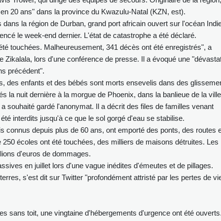
e en 20 ans" dans la province du Kwazulu-Natal (KZN, est).
 dans la région de Durban, grand port africain ouvert sur l'océan Indi
encé le week-end dernier. L'état de catastrophe a été déclaré.
été touchées. Malheureusement, 341 décès ont été enregistrés", a
hle Zikalala, lors d'une conférence de presse. Il a évoqué une "dévasta
ns précédent".
 des enfants et des bébés sont morts ensevelis dans des glisseme
s la nuit dernière à la morgue de Phoenix, dans la banlieue de la ville
a souhaité gardé l'anonymat. Il a décrit des files de familles venant
té interdits jusqu'à ce que le sol gorgé d'eau se stabilise.
ais connus depuis plus de 60 ans, ont emporté des ponts, des routes e
de 250 écoles ont été touchées, des milliers de maisons détruites. Les
illions d'euros de dommages.
sives en juillet lors d'une vague inédites d'émeutes et de pillages.
rres, s'est dit sur Twitter "profondément attristé par les pertes de vi
es sans toit, une vingtaine d'hébergements d'urgence ont été ouverts