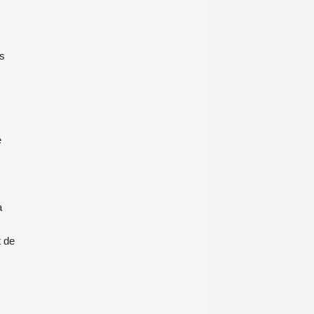
es
e
a
t de