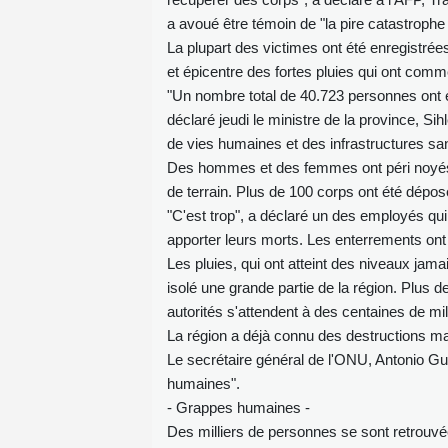
a avoué être témoin de "la pire catastroph
La plupart des victimes ont été enregistrées
et épicentre des fortes pluies qui ont comm
"Un nombre total de 40.723 personnes ont 
déclaré jeudi le ministre de la province, Si
de vies humaines et des infrastructures sa
Des hommes et des femmes ont péri noyés,
de terrain. Plus de 100 corps ont été déposé
"C'est trop", a déclaré un des employés qui 
apporter leurs morts. Les enterrements ont é
Les pluies, qui ont atteint des niveaux jam
isolé une grande partie de la région. Plus 
autorités s'attendent à des centaines de m
La région a déjà connu des destructions mas
Le secrétaire général de l'ONU, Antonio Gute
humaines".
- Grappes humaines -
Des milliers de personnes se sont retrouvé