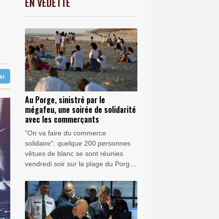
EN VEDETTE
C
-0.41%
1416.23
€
nt climatique
K
1.64%
4392.86
€
un mois sans JT
0.08%
4329.06
€
ocité
e les sargasses
ter
Au Porge, sinistré par le
mégafeu, une soirée de solidarité
avec les commerçants
"On va faire du commerce
solidaire": quelque 200 personnes
vêtues de blanc se sont réunies
vendredi soir sur la plage du Porge,
après avoir acheté à boire ou à
manger chez les commerçants de
cette commune durement impactée
par le mégafeu de Gironde.