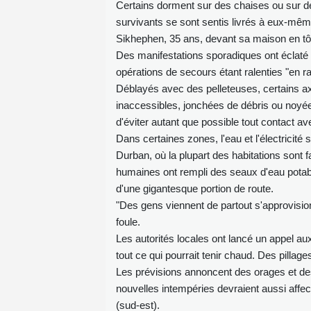
Certains dorment sur des chaises ou sur de
survivants se sont sentis livrés à eux-même
Sikhephen, 35 ans, devant sa maison en tô
Des manifestations sporadiques ont éclaté p
opérations de secours étant ralenties "en r
Déblayés avec des pelleteuses, certains ax
inaccessibles, jonchées de débris ou noyé
d'éviter autant que possible tout contact a
Dans certaines zones, l'eau et l'électricit
Durban, où la plupart des habitations sont 
humaines ont rempli des seaux d'eau potab
d'une gigantesque portion de route.
"Des gens viennent de partout s'approvisio
foule.
Les autorités locales ont lancé un appel au
tout ce qui pourrait tenir chaud. Des pillage
Les prévisions annoncent des orages et de
nouvelles intempéries devraient aussi affec
(sud-est).