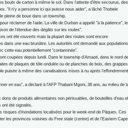
s bouts de carton à même le sol. Dans l'attente d'être secourus, des
s. "Il n'y a personne ici qui puisse nous aider", a lâché Thobele
le pleine de boue dans un township.
our réclamer de l'aide. La ville de Durban a appelé "à la patience", l
aison de l'étendue des dégâts sur les routes".
es ont été rouverts mais la plupart des routes sont encore
es dans une eau brunâtre. Les autorités ont demandé aux populations
vec cette eau potentiellement "contaminée".
é sont coupées depuis lundi. Dans le township d'Amaoti, dans le nord d
faites de plaques de tôle ondulée ou de planches de bois, des grappes
le puisée à même des canalisations mises à nu après l'effondrement
nner en eau", a déclaré à l'AFP Thabani Mgoni, 38 ans, au milieu de l
x dons de produits alimentaires non périssables, de bouteilles d'eau e
s ont été signalés.
s risques d'inondations localisées pour le week-end de Pâques. Ces
ter les provinces voisines du Free state (centre) et de l'Eastern Cape