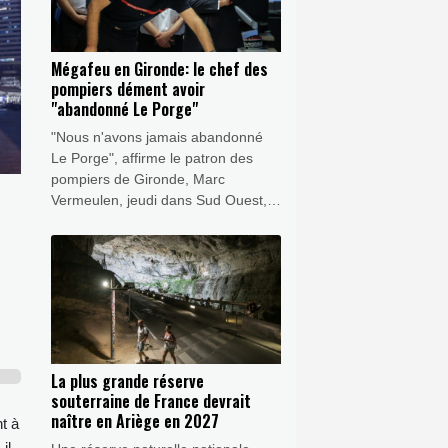
Mégafeu en Gironde: le chef des
pompiers dément avoir
"abandonné Le Porge"
"Nous n'avons jamais abandonné
Le Porge", affirme le patron des
pompiers de Gironde, Marc
Vermeulen, jeudi dans Sud Ouest,
alors que des habitants de ce
village sinistré disent avoir été
"sacrifiés", au profit d'autres, dans
la lutte contre le mégafeu.
La plus grande réserve
souterraine de France devrait
naître en Ariège en 2027
t à
il