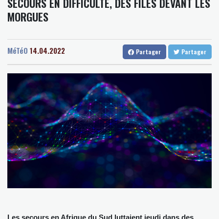
SECOURS EN DIFFICULTÉ, DES FILES DEVANT LES
Mali
17 °C
Niger
29 °C
Colombie: le président Abelardo de la Espriella soutenu par
MORGUES
Senegal
27 °C
Togo
23 °C
Trump, entre en fonctions
Gabon
23 °C
Kamerun
14 °C
Au Porge, sinistré par le mégafeu, une soirée de solidarité avec
Haiti
27 °C
Madagascar
10 °C
les commerçants
MéTéO
14.04.2022
Partager
Partager
Congo
25 °C
Cayenne
14 °C
Les Bourses mondiales touchent des sommets après l'emploi
French Guiana
26 °C
américain
Bruxelles
12 °C
Vancouver
27 °C
Yémen: nouvelles attaques meurtrières des rebelles houthis
Monte-Carlo
25 °C
dans une région pétrolifère
Tour de France: Niewiadoma, géante de Provence
La Bourse de Paris termine en hausse et poursuit sa course aux
records
Tour de France: Niewiadoma s'impose au sommet du Ventoux et
endosse le maillot jaune
Canicules et sécheresse : un été de pertes et de désespoir pour
l'agriculture
Les secours en Afrique du Sud luttaient jeudi dans des