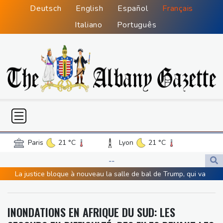
Deutsch
English
Español
Français
Italiano
Português
Paris
21 °C
Lyon
21 °C
Lille
15 °C
Monaco
25 °C
--
Bordeaux
21 °C
Luxembourg
13 °C
La justice bloque à nouveau la salle de bal de Trump, qui va
Marseille
26 °C
Brussels
13 °C
saisir la Cour suprême
Guernsey
17 °C
Jersey
14 °C
De la Espriella, un millionnaire pro-Trump à la présidence de la
INONDATIONS EN AFRIQUE DU SUD: LES
Burkina Faso
32 °C
Guinea
23 °C
Colombie