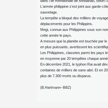
dans l'île méridionale de Mindanao, selon l
L'armée philippine s'est joint aux garde-côt
sauvetage.
La tempête a bloqué des milliers de voyageu
déplacements pour les Philippins.
Megi, connue aux Philippines sous son nom 
cette année le pays.
A mesure que la planète est touchée par le
en plus puissants, avertissent les scientifi
Les Philippines, classées parmi les pays l
en moyenne par 20 tempêtes chaque anné
En décembre 2021, le typhon Rai avait déva
centaines de milliers de sans-abri. Et en 20
plus de 7.300 morts ou disparus.
(B.Hartmann--BBZ)