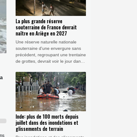
La plus grande réserve
souterraine de France devrait
naître en Ariège en 2027
Une réserve naturelle nationale
souterraine d'une envergure sans
précédent, regroupant une trentaine
de grottes, devrait voir le jour dans
le département pyrénéen de
l'Ariège dès 2027 afin de mieux
la
protéger ces cavités, les mettre en
valeur et y faciliter la recherche.
Inde: plus de 100 morts depuis
juillet dans des inondations et
glissements de terrain
ans