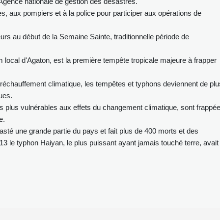
'Agence nationale de gestion des désastres.
es, aux pompiers et à la police pour participer aux opérations de
rs au début de la Semaine Sainte, traditionnelle période de
local d'Agaton, est la première tempête tropicale majeure à frapper
 réchauffement climatique, les tempêtes et typhons deviennent de plu
ques.
es plus vulnérables aux effets du changement climatique, sont frappé
e.
sté une grande partie du pays et fait plus de 400 morts et des
13 le typhon Haiyan, le plus puissant ayant jamais touché terre, avait 