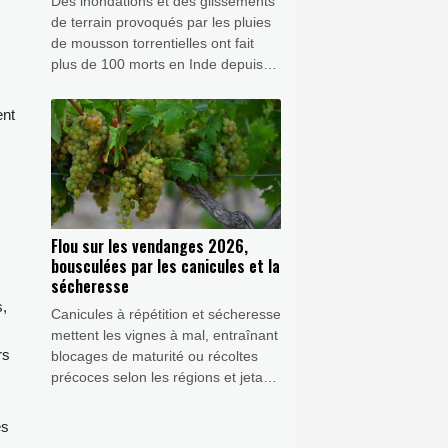
Des inondations et des glissements
de terrain provoqués par les pluies
de mousson torrentielles ont fait
plus de 100 morts en Inde depuis
début juillet et contraint des milliers
de personnes à évacuer, selon un
ent
bilan des autorités publié mercredi.
Flou sur les vendanges 2026,
bousculées par les canicules et la
sécheresse
s,
Canicules à répétition et sécheresse
mettent les vignes à mal, entraînant
rs
blocages de maturité ou récoltes
précoces selon les régions et jetant
le flou sur le cru 2026, au point que
le ministère de l'Agriculture a
es
renoncé à ses traditionnelles