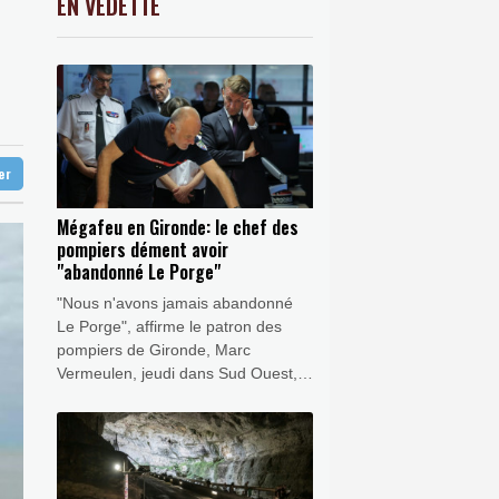
EN VEDETTE
C
-0.41%
1416.23
€
K
0.46%
4322.09
€
provenance de Monaco
0.32%
4325.44
€
vec Manchester City
en Reusser reste maillot jaune
ter
Mégafeu en Gironde: le chef des
pompiers dément avoir
"abandonné Le Porge"
"Nous n'avons jamais abandonné
Le Porge", affirme le patron des
pompiers de Gironde, Marc
Vermeulen, jeudi dans Sud Ouest,
alors que des habitants de ce
village sinistré disent avoir été
"sacrifiés", au profit d'autres, dans
la lutte contre le mégafeu.