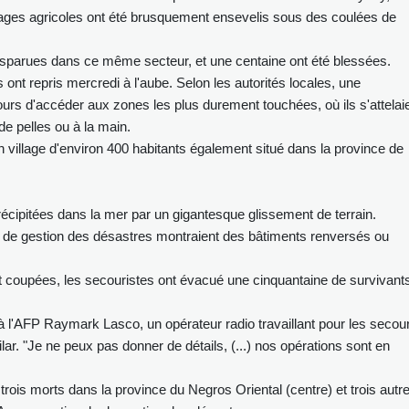
illages agricoles ont été brusquement ensevelis sous des coulées de
isparues dans ce même secteur, et une centaine ont été blessées.
ont repris mercredi à l'aube. Selon les autorités locales, une
urs d'accéder aux zones les plus durement touchées, où ils s'attelai
de pelles ou à la main.
n village d'environ 400 habitants également situé dans la province de
récipitées dans la mer par un gigantesque glissement de terrain.
e de gestion des désastres montraient des bâtiments renversés ou
nt coupées, les secouristes ont évacué une cinquantaine de survivant
 l'AFP Raymark Lasco, un opérateur radio travaillant pour les secou
lar. "Je ne peux pas donner de détails, (...) nos opérations sont en
t trois morts dans la province du Negros Oriental (centre) et trois autr