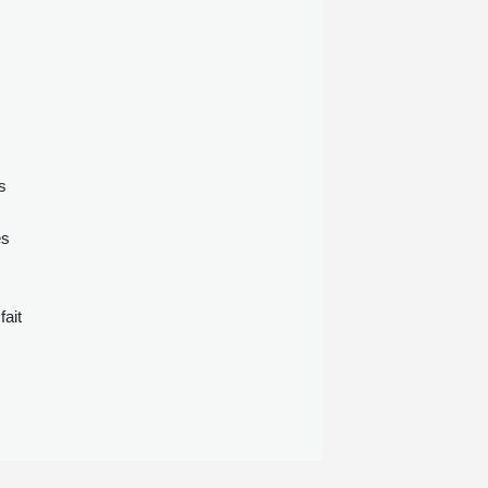
prévisions de début août.
s
es
fait