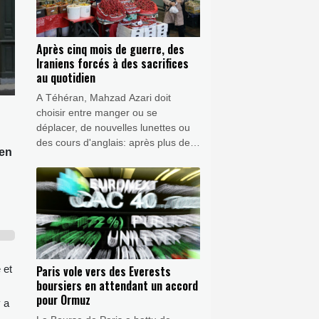
Après cinq mois de guerre, des
Iraniens forcés à des sacrifices
au quotidien
A Téhéran, Mahzad Azari doit
choisir entre manger ou se
déplacer, de nouvelles lunettes ou
des cours d'anglais: après plus de
 en
cinq mois de guerre avec les Etats-
Unis, nombreux sont les Iraniens
qui multiplient les sacrifices au
quotidien pour s'en sortir.
 et
Paris vole vers des Everests
boursiers en attendant un accord
pour Ormuz
y a