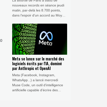
La Bourse de Paris a battu de
nouveaux records en séance jeudi
matin, par-delà les 8.700 points,
dans l'espoir d'un accord au Moyen-
Orient enrayant la volatilité des prix
du pétrole.
10
Meta se lance sur le marché des
logiciels écrits par l'IA, dominé
par Anthropic et OpenAI
Meta (Facebook, Instagram,
WhatsApp...) a lancé mercredi
Muse Code, un outil d'intelligence
artificielle capable d'écrire des
logiciels de façon autonome, faisant
son entrée sur le segment le plus
lucratif de l'IA générative, dominé