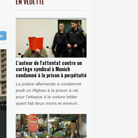
EN VEDETTE
C
-0.41%
1416.23
€
K
2.08%
4302.47
€
our Ormuz
0.46%
4331.57
€
-Unis
 par Anthropic et OpenAI
ter
L'auteur de l'attentat contre un
cortège syndical à Munich
condamné à la prison à perpétuité
La justice allemande a condamné
jeudi un Afghan à la prison à vie
pour l'attaque à la voiture bélier
ayant fait deux morts et environ
quarante blessés dans un cortège
syndical à Munich en 2025.