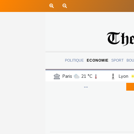
POLITIQUE
ECONOMIE
SPORT
BOU
Paris
21 °C
Lyon
Luxembourg
21 °C
--
Jersey
19 °C
Burki
Senegal
26 °C
Tog
Madagascar
23 °C
Bruxelles
21 °C
Va