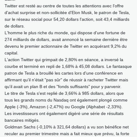
Twitter est resté au centre de toutes les attentions avec l'offre
d'achat surprise et non-sollicitée d'Elon Musk, le patron de Tesla,
sur le réseau social pour 54,20 dollars l'action, soit 43,4 milliards
de dollars.
L'homme le plus riche du monde, qui dispose d'une fortune de
274 milliards de dollars, avait annoncé la semaine dernière être
devenu le premier actionnaire de Twitter en acquérant 9,2% du
capital.
L'action Twitter qui grimpait de 2,80% en séance, a inversé la
courbe et terminé en repli de 1,68% à 45,08 dollars. Le fantasque
patron de Tesla a brouillé les cartes lors d'une conférence en
affirmant qu'il n'était "pas sûr" de réussir à racheter Twitter mais
qu'il avait un plan B et des "fonds suffisants" pour y parvenir.
Le titre de Tesla s'est replié de 3,66% à 985 dollars, alors que
tous les grands noms du Nasdaq ont également plongé comme
Apple (-3%), Amazon (-2,47%) ou Google (Alphabet -2,33%).
Les investisseurs ont également digéré une série de résultats
bancaires mitigés.
Goldman Sachs (-0,10% à 321,64 dollars) a vu son bénéfice net
reculer au premier trimestre mais a fait mieux que prévu, la forte