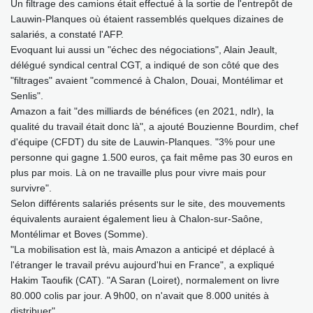
Un filtrage des camions était effectué à la sortie de l'entrepôt de
Lauwin-Planques où étaient rassemblés quelques dizaines de
salariés, a constaté l'AFP.
Evoquant lui aussi un "échec des négociations", Alain Jeault,
délégué syndical central CGT, a indiqué de son côté que des
"filtrages" avaient "commencé à Chalon, Douai, Montélimar et
Senlis".
Amazon a fait "des milliards de bénéfices (en 2021, ndlr), la
qualité du travail était donc là", a ajouté Bouzienne Bourdim, chef
d'équipe (CFDT) du site de Lauwin-Planques. "3% pour une
personne qui gagne 1.500 euros, ça fait même pas 30 euros en
plus par mois. Là on ne travaille plus pour vivre mais pour
survivre".
Selon différents salariés présents sur le site, des mouvements
équivalents auraient également lieu à Chalon-sur-Saône,
Montélimar et Boves (Somme).
"La mobilisation est là, mais Amazon a anticipé et déplacé à
l'étranger le travail prévu aujourd'hui en France", a expliqué
Hakim Taoufik (CAT). "A Saran (Loiret), normalement on livre
80.000 colis par jour. A 9h00, on n'avait que 8.000 unités à
distribuer".