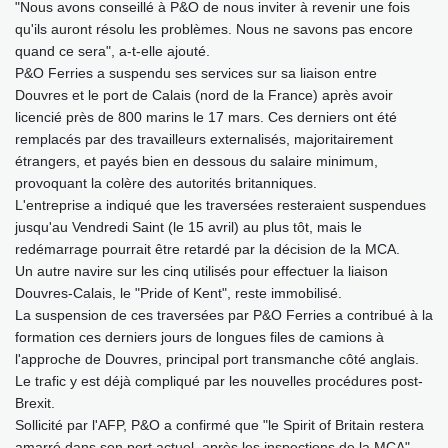
"Nous avons conseillé à P&O de nous inviter à revenir une fois
qu'ils auront résolu les problèmes. Nous ne savons pas encore
quand ce sera", a-t-elle ajouté.
P&O Ferries a suspendu ses services sur sa liaison entre
Douvres et le port de Calais (nord de la France) après avoir
licencié près de 800 marins le 17 mars. Ces derniers ont été
remplacés par des travailleurs externalisés, majoritairement
étrangers, et payés bien en dessous du salaire minimum,
provoquant la colère des autorités britanniques.
L'entreprise a indiqué que les traversées resteraient suspendues
jusqu'au Vendredi Saint (le 15 avril) au plus tôt, mais le
redémarrage pourrait être retardé par la décision de la MCA.
Un autre navire sur les cinq utilisés pour effectuer la liaison
Douvres-Calais, le "Pride of Kent", reste immobilisé.
La suspension de ces traversées par P&O Ferries a contribué à la
formation ces derniers jours de longues files de camions à
l'approche de Douvres, principal port transmanche côté anglais.
Le trafic y est déjà compliqué par les nouvelles procédures post-
Brexit.
Sollicité par l'AFP, P&O a confirmé que "le Spirit of Britain restera
amarré dans son port actuel, après les inspections de la MCA".