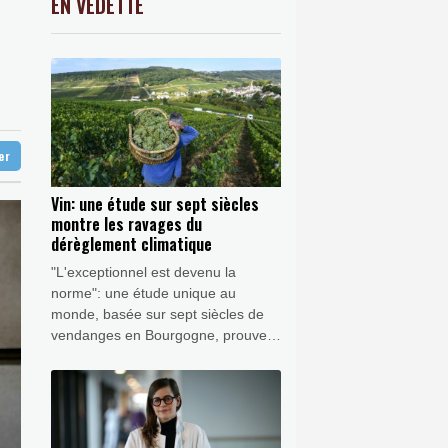
EN VEDETTE
C
-0.41%
1416.23
€
e les sargasses
K
1.64%
4392.86
€
Etat à la carte électorale redessinée
0.08%
4329.06
€
y croit
ter
Vin: une étude sur sept siècles
montre les ravages du
dérèglement climatique
"L'exceptionnel est devenu la
norme": une étude unique au
monde, basée sur sept siècles de
vendanges en Bourgogne, prouve
que le dérèglement climatique a
entraîné une "explosion" des
années "extrêmes", de plus en plus
précoces, explique un historien du
climat à l'AFP.