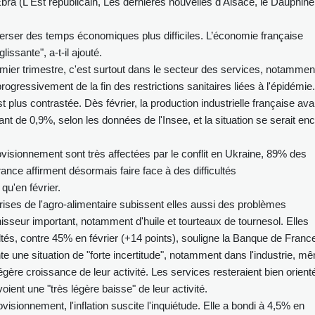
bra (L'Est républicain, Les dernières nouvelles d'Alsace, le Dauphiné
verser des temps économiques plus difficiles. L’économie française
issante", a-t-il ajouté.
remier trimestre, c'est surtout dans le secteur des services, notammen
progressivement de la fin des restrictions sanitaires liées à l'épidémie.
st plus contrastée. Dès février, la production industrielle française avai
ant de 0,9%, selon les données de l'Insee, et la situation se serait en
visionnement sont très affectées par le conflit en Ukraine, 89% des
ance affirment désormais faire face à des difficultés
qu'en février.
rises de l'agro-alimentaire subissent elles aussi des problèmes
isseur important, notamment d'huile et tourteaux de tournesol. Elles
tés, contre 45% en février (+14 points), souligne la Banque de Franc
nte une situation de "forte incertitude", notamment dans l'industrie, m
légère croissance de leur activité. Les services resteraient bien orient
oient une "très légère baisse" de leur activité.
isionnement, l'inflation suscite l'inquiétude. Elle a bondi à 4,5% en