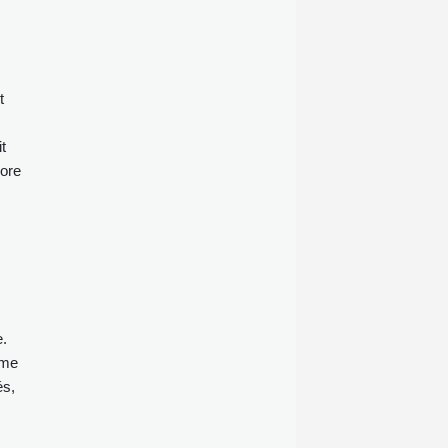
de la Réserve fédérale américaine.
t
t
core
e.
ême
és,