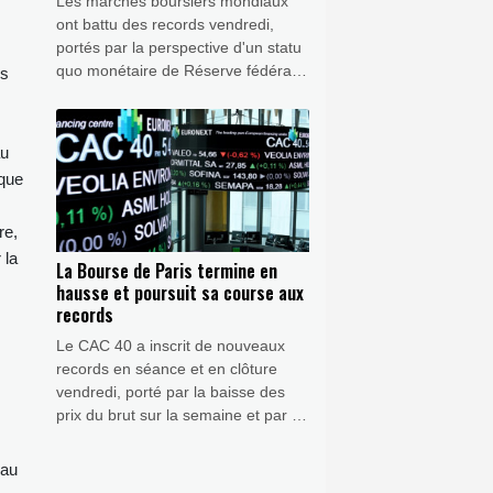
Les marchés boursiers mondiaux
ont battu des records vendredi,
portés par la perspective d'un statu
quo monétaire de Réserve fédérale
us
(Fed) lors de sa prochaine réunion
après la publication de chiffres de
l'emploi moins bons qu'attendu aux
au
Etats-Unis.
 que
re,
 la
La Bourse de Paris termine en
hausse et poursuit sa course aux
records
Le CAC 40 a inscrit de nouveaux
records en séance et en clôture
vendredi, porté par la baisse des
prix du brut sur la semaine et par le
net ralentissement du marché de
l'emploi américain, qui conforte les
hau
anticipations d'un maintient des taux