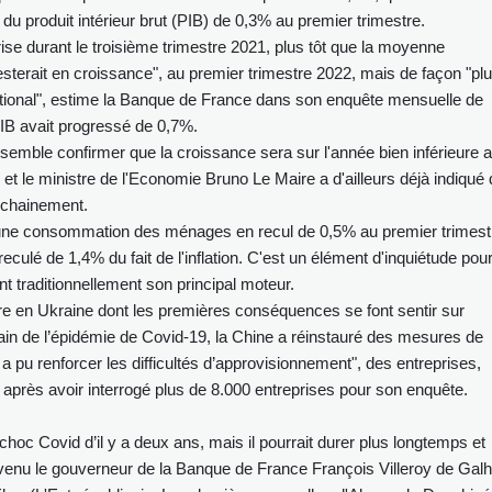
du produit intérieur brut (PIB) de 0,3% au premier trimestre.
ise durant le troisième trimestre 2021, plus tôt que la moyenne
resterait en croissance", au premier trimestre 2022, mais de façon "pl
ational", estime la Banque de France dans son enquête mensuelle de
PIB avait progressé de 0,7%.
semble confirmer que la croissance sera sur l'année bien inférieure 
et le ministre de l'Economie Bruno Le Maire a d'ailleurs déjà indiqué
ochainement.
 à une consommation des ménages en recul de 0,5% au premier trimest
reculé de 1,4% du fait de l'inflation. C'est un élément d'inquiétude pour
t traditionnellement son principal moteur.
re en Ukraine dont les premières conséquences se font sentir sur
gain de l’épidémie de Covid-19, la Chine a réinstauré des mesures de
a pu renforcer les difficultés d’approvisionnement", des entreprises,
 après avoir interrogé plus de 8.000 entreprises pour son enquête.
hoc Covid d’il y a deux ans, mais il pourrait durer plus longtemps et
prévenu le gouverneur de la Banque de France François Villeroy de Gal