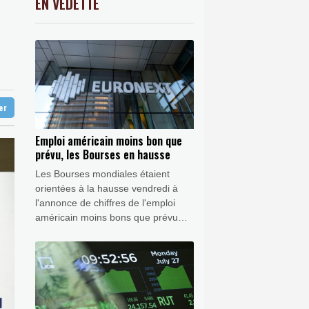
EN VEDETTE
C
-0.41%
1416.23
€
une Fed plus conciliante
K
0.46%
4322.09
€
 à l'ouest d'Athènes
0.32%
4339.24
€
 appareils du créateur de ChatGPT
 jours
ter
Emploi américain moins bon que
prévu, les Bourses en hausse
Les Bourses mondiales étaient
orientées à la hausse vendredi à
l'annonce de chiffres de l'emploi
américain moins bons que prévu
combinés à une baisse relative du
pétrole, ce qui dissipent les risques
d'inflation.