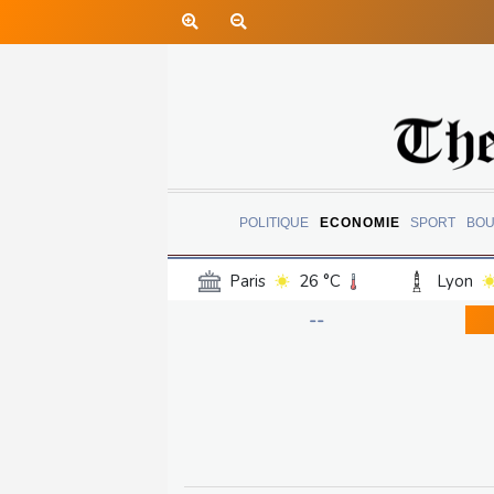
POLITIQUE
ECONOMIE
SPORT
BOU
Paris
26 °C
Lyon
Luxembourg
24 °C
--
Jersey
23 °C
Burki
Senegal
30 °C
Tog
Madagascar
19 °C
Bruxelles
23 °C
Va