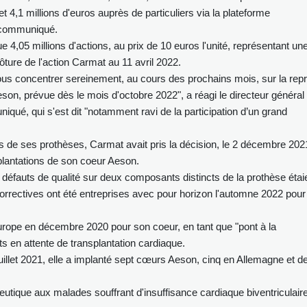
et 4,1 millions d'euros auprès de particuliers via la plateforme
n communiqué.
ue 4,05 millions d'actions, au prix de 10 euros l'unité, représentant un
ture de l'action Carmat au 11 avril 2022.
us concentrer sereinement, au cours des prochains mois, sur la repr
eson, prévue dès le mois d'octobre 2022", a réagi le directeur général
qué, qui s'est dit "notamment ravi de la participation d’un grand
es de ses prothèses, Carmat avait pris la décision, le 2 décembre 202
plantations de son coeur Aeson.
éfauts de qualité sur deux composants distincts de la prothèse étai
orrectives ont été entreprises avec pour horizon l'automne 2022 pour 
ope en décembre 2020 pour son coeur, en tant que "pont à la
nts en attente de transplantation cardiaque.
illet 2021, elle a implanté sept cœurs Aeson, cinq en Allemagne et d
peutique aux malades souffrant d'insuffisance cardiaque biventriculair