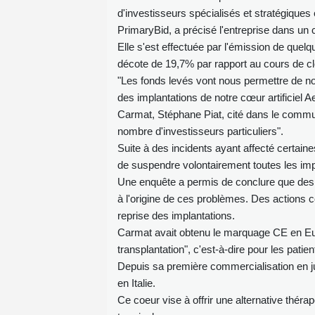
d'investisseurs spécialisés et stratégiques 
PrimaryBid, a précisé l'entreprise dans u
Elle s'est effectuée par l'émission de quelq
décote de 19,7% par rapport au cours de clô
"Les fonds levés vont nous permettre de no
des implantations de notre cœur artificiel A
Carmat, Stéphane Piat, cité dans le communi
nombre d'investisseurs particuliers".
Suite à des incidents ayant affecté certain
de suspendre volontairement toutes les im
Une enquête a permis de conclure que des d
à l'origine de ces problèmes. Des actions c
reprise des implantations.
Carmat avait obtenu le marquage CE en Eur
transplantation", c'est-à-dire pour les patie
Depuis sa première commercialisation en ju
en Italie.
Ce coeur vise à offrir une alternative théra