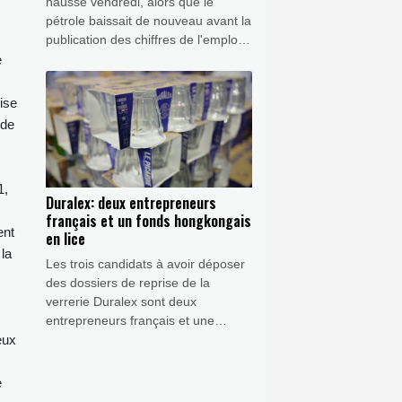
hausse vendredi, alors que le
pétrole baissait de nouveau avant la
publication des chiffres de l'emploi
aux Etats-Unis à 12H30 GMT.
e
ise
 de
1,
Duralex: deux entrepreneurs
français et un fonds hongkongais
ent
en lice
la
Les trois candidats à avoir déposer
des dossiers de reprise de la
verrerie Duralex sont deux
entrepreneurs français et une
société basée à Hong Kong, a
eux
appris l'AFP vendredi de sources
concordantes.
e